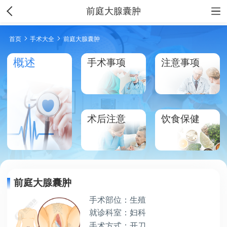
前庭大腺囊肿
首页
手术大全
前庭大腺囊肿
概述
手术事项
注意事项
术后注意
饮食保健
前庭大腺囊肿
手术部位：生殖
就诊科室：妇科
手术方式：开刀