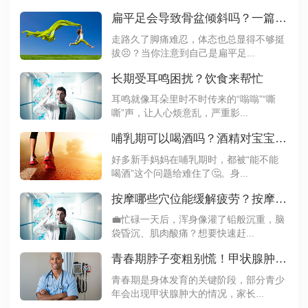
扁平足会导致骨盆倾斜吗？一篇文章带你了解
走路久了脚痛难忍，体态也总显得不够挺
拔😣？当你注意到自己是扁平足...
长期受耳鸣困扰？饮食来帮忙
耳鸣就像耳朵里时不时传来的“嗡嗡”“嘶
嘶”声，让人心烦意乱，严重影...
哺乳期可以喝酒吗？酒精对宝宝的影响要知道
好多新手妈妈在哺乳期时，都被“能不能
喝酒”这个问题给难住了🤔。身...
按摩哪些穴位能缓解疲劳？按摩这3个穴位精力翻倍
💼忙碌一天后，浑身像灌了铅般沉重，脑
袋昏沉、肌肉酸痛？想要快速赶...
青春期脖子变粗别慌！甲状腺肿大需要治疗吗？
青春期是身体发育的关键阶段，部分青少
年会出现甲状腺肿大的情况，家长...