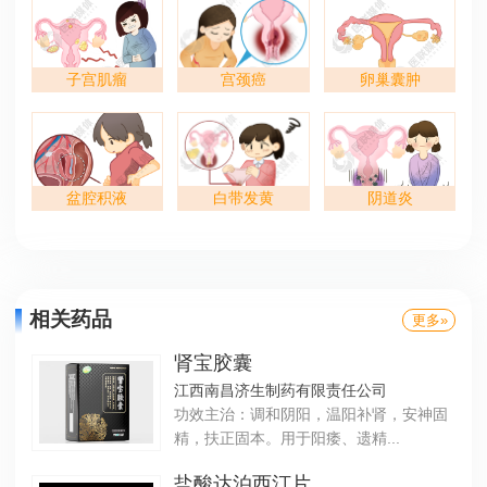
子宫肌瘤
宫颈癌
卵巢囊肿
盆腔积液
白带发黄
阴道炎
相关药品
更多»
肾宝胶囊
江西南昌济生制药有限责任公司
功效主治：调和阴阳，温阳补肾，安神固
精，扶正固本。用于阳痿、遗精...
盐酸达泊西汀片