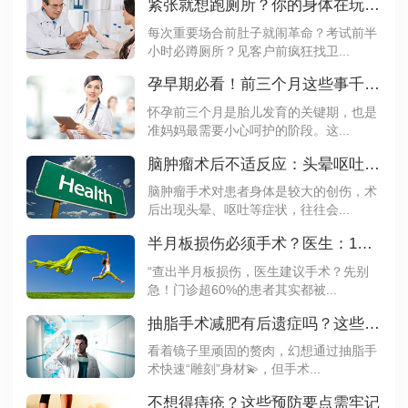
紧张就想跑厕所？你的身体在玩“情绪过山车“！
每次重要场合前肚子就闹革命？考试前半
小时必蹲厕所？见客户前疯狂找卫...
孕早期必看！前三个月这些事千万不能做
怀孕前三个月是胎儿发育的关键期，也是
准妈妈最需要小心呵护的阶段。这...
脑肿瘤术后不适反应：头晕呕吐属于正常现象吗？
脑肿瘤手术对患者身体是较大的创伤，术
后出现头晕、呕吐等症状，往往会...
半月板损伤必须手术？医生：1级损伤做3个动作能自愈
“查出半月板损伤，医生建议手术？先别
急！门诊超60%的患者其实都被...
抽脂手术减肥有后遗症吗？这些风险不得不防
看着镜子里顽固的赘肉，幻想通过抽脂手
术快速“雕刻”身材💫，但手术...
不想得痔疮？这些预防要点需牢记