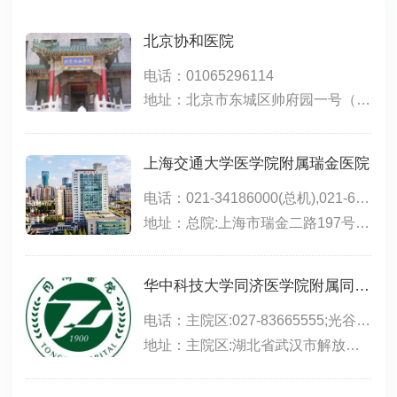
北京协和医院
电话：01065296114
地址：北京市东城区帅府园一号（东院）；北京市西城区大木仓胡同41号（西院）
上海交通大学医学院附属瑞金医院
电话：021-34186000(总机),021-64370045(总机),021-64717398(远洋分院),021-67888999(北院)
地址：总院:上海市瑞金二路197号(永嘉路口);北院:嘉定区嘉定新城中心区(马陆镇)希望路999号;远洋分院:上海市徐汇区淮海中路1174号
华中科技大学同济医学院附属同济医院
电话：主院区:027-83665555;光谷院区:02763639393;中法新城:027-69378083
地址：主院区:湖北省武汉市解放大道1095号;光谷院区:武汉市东湖新技术开发区高新大道501号,位于东三环线与光谷三路之间,光谷生物城斜对面;中法新城院区:武汉市蔡甸区新天大道288号