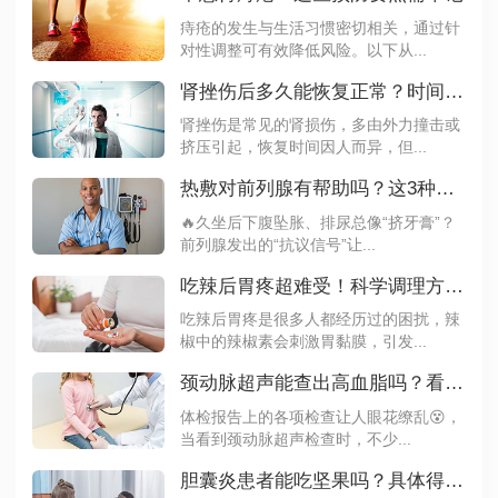
痔疮的发生与生活习惯密切相关，通过针
对性调整可有效降低风险。以下从...
肾挫伤后多久能恢复正常？时间表来了！
肾挫伤是常见的肾损伤，多由外力撞击或
挤压引起，恢复时间因人而异，但...
热敷对前列腺有帮助吗？这3种情况要绕道
🔥久坐后下腹坠胀、排尿总像“挤牙膏”？
前列腺发出的“抗议信号”让...
吃辣后胃疼超难受！科学调理方法速收藏
吃辣后胃疼是很多人都经历过的困扰，辣
椒中的辣椒素会刺激胃黏膜，引发...
颈动脉超声能查出高血脂吗？看完就知道了
体检报告上的各项检查让人眼花缭乱😵，
当看到颈动脉超声检查时，不少...
胆囊炎患者能吃坚果吗？具体得看病情