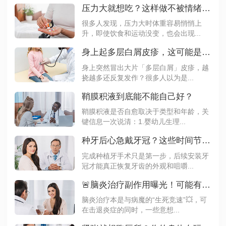
压力大就想吃？这样做不被情绪左右体重
很多人发现，压力大时体重容易悄悄上
升，即使饮食和运动没变，也会出现...
身上起多层白屑皮疹，这可能是银屑病
身上突然冒出大片「多层白屑」皮疹，越
挠越多还反复发作？很多人以为是...
鞘膜积液到底能不能自己好？
鞘膜积液是否自愈取决于类型和年龄，关
键信息一次说清：1.婴幼儿生理...
种牙后心急戴牙冠？这些时间节点要记牢
完成种植牙手术只是第一步，后续安装牙
冠才能真正恢复牙齿的外观和咀嚼...
🚨脑炎治疗副作用曝光！可能有这些
脑炎治疗本是与病魔的“生死竞速”💥，可
在击退炎症的同时，一些意想...