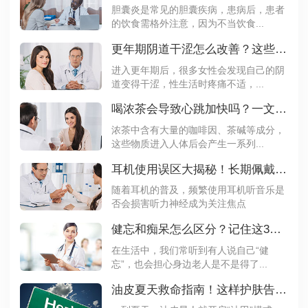
胆囊炎是常见的胆囊疾病，患病后，患者
的饮食需格外注意，因为不当饮食...
更年期阴道干涩怎么改善？这些方法要知道
进入更年期后，很多女性会发现自己的阴
道变得干涩，性生活时疼痛不适，...
喝浓茶会导致心跳加快吗？一文解析其原理
浓茶中含有大量的咖啡因、茶碱等成分，
这些物质进入人体后会产生一系列...
耳机使用误区大揭秘！长期佩戴真的会伤耳吗？
随着耳机的普及，频繁使用耳机听音乐是
否会损害听力神经成为关注焦点
健忘和痴呆怎么区分？记住这3点不再混淆
在生活中，我们常听到有人说自己“健
忘”，也会担心身边老人是不是得了...
油皮夏天救命指南！这样护肤告别大油田