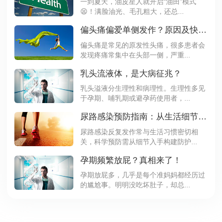
一到夏天，油皮星人就开启“油田”模式
😫！满脸油光、毛孔粗大，还总...
偏头痛偏爱单侧发作？原因及快速缓解法速看
偏头痛是常见的原发性头痛，很多患者会
发现疼痛常集中在头部一侧，严重...
乳头流液体，是大病征兆？
乳头溢液分生理性和病理性。生理性多见
于孕期、哺乳期或避孕药使用者，...
尿路感染预防指南：从生活细节阻断感染路径
尿路感染反复发作常与生活习惯密切相
关，科学预防需从细节入手构建防护...
孕期频繁放屁？真相来了！
孕期放屁多，几乎是每个准妈妈都经历过
的尴尬事。明明没吃坏肚子，却总...