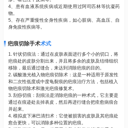
4、患有血液系统疾病或近期使用过阿司匹林等抗凝药
物。
5、存在严重慢性全身性疾病，如心脏病、高血压、自
身免疫性疾病等。
疤痕切除手术
术式
1. 针状切痕法：通过在皮肤表面进行多个小的切口，将
疤痕处的皮肤分割出来，并且将多余的皮肤及结缔组织
移除，最后通过缝合，来达到消除疤痕的目的。
2. 碳酸激光植入物疤痕切除术：这是一种适用于原发性
和二次性低度或中度龟裂痕的疤痕治疗方法，包括植入
物疤痕切除术和激光疤痕修复术。
3. 刮痧切痕：刮痕法是消除疤痕的一种术式，它主要是
通过在痕迹处去掉表皮，然后再进行缝合把痊愈病痕合
并起来。
4. 模拟皮下淋巴清扫术：它使被损害的皮肤及其疤痕处
愈合更快，可以消除多种位置的疤痕。