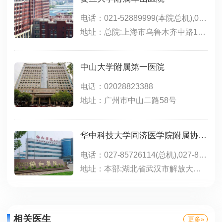
电话：021-52889999(本院总机),021-50301999(东院总机),021-50301999转1000(东院咨询电话),021-50309919(东院预约),021-66895999(北院)
地址：总院:上海市乌鲁木齐中路12号;东院:浦东新区红枫路525号（近明月路）;北院:宝山区陆翔路108号（镜泊湖路518号）;江苏路分部:江苏路796号;静安分院:上海市西康路259号(新闸路口);肝病门诊:上海市静安区长乐路1040号;西院:闵行区金光路958号
中山大学附属第一医院
电话：02028823388
地址：广州市中山二路58号
华中科技大学同济医学院附属协和医院
电话：027-85726114(总机),027-85726754(咨询)
地址：本部:湖北省武汉市解放大道1277号;西院:湖北省武汉经济技术开发区神龙大道58号;肿瘤中心:武汉市江汉区邬家墩156号
相关医生
更多»