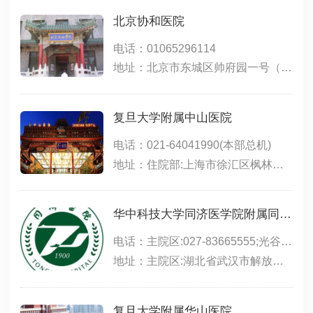
北京协和医院
电话：01065296114
地址：北京市东城区帅府园一号（东院）；北京市西城区大木仓胡同41号（西院）
复旦大学附属中山医院
电话：021-64041990(本部总机)
地址：住院部:上海市徐汇区枫林路180号;东院:上海市徐汇区斜土路的1609号;西院:上海市徐汇区医学院路111号;特需门诊、生殖医学中心(15号楼):上海市小木桥路260号
华中科技大学同济医学院附属同济医院
电话：主院区:027-83665555;光谷院区:02763639393;中法新城:027-69378083
地址：主院区:湖北省武汉市解放大道1095号;光谷院区:武汉市东湖新技术开发区高新大道501号,位于东三环线与光谷三路之间,光谷生物城斜对面;中法新城院区:武汉市蔡甸区新天大道288号
复旦大学附属华山医院