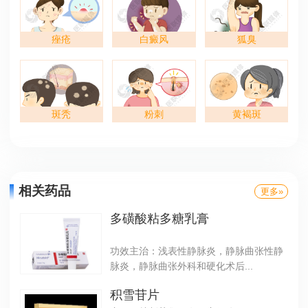
痤疮
白癜风
狐臭
斑秃
粉刺
黄褐斑
相关药品
更多»
多磺酸粘多糖乳膏
功效主治：浅表性静脉炎，静脉曲张性静
脉炎，静脉曲张外科和硬化术后...
积雪苷片