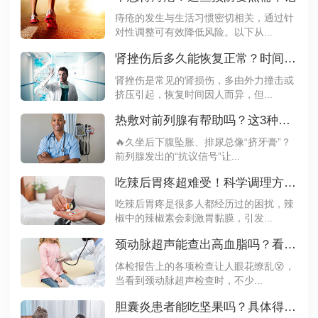
痔疮的发生与生活习惯密切相关，通过针
对性调整可有效降低风险。以下从...
肾挫伤后多久能恢复正常？时间表来了！
肾挫伤是常见的肾损伤，多由外力撞击或
挤压引起，恢复时间因人而异，但...
热敷对前列腺有帮助吗？这3种情况要绕道
🔥久坐后下腹坠胀、排尿总像“挤牙膏”？
前列腺发出的“抗议信号”让...
吃辣后胃疼超难受！科学调理方法速收藏
吃辣后胃疼是很多人都经历过的困扰，辣
椒中的辣椒素会刺激胃黏膜，引发...
颈动脉超声能查出高血脂吗？看完就知道了
体检报告上的各项检查让人眼花缭乱😵，
当看到颈动脉超声检查时，不少...
胆囊炎患者能吃坚果吗？具体得看病情