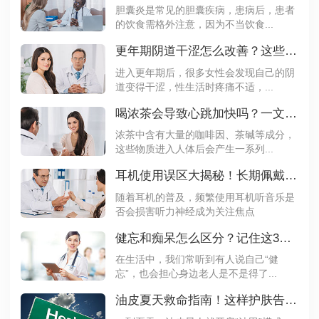
胆囊炎是常见的胆囊疾病，患病后，患者
的饮食需格外注意，因为不当饮食...
更年期阴道干涩怎么改善？这些方法要知道
进入更年期后，很多女性会发现自己的阴
道变得干涩，性生活时疼痛不适，...
喝浓茶会导致心跳加快吗？一文解析其原理
浓茶中含有大量的咖啡因、茶碱等成分，
这些物质进入人体后会产生一系列...
耳机使用误区大揭秘！长期佩戴真的会伤耳吗？
随着耳机的普及，频繁使用耳机听音乐是
否会损害听力神经成为关注焦点
健忘和痴呆怎么区分？记住这3点不再混淆
在生活中，我们常听到有人说自己“健
忘”，也会担心身边老人是不是得了...
油皮夏天救命指南！这样护肤告别大油田