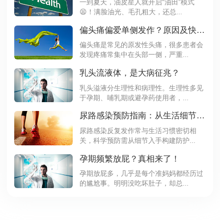
一到夏天，油皮星人就开启“油田”模式
😫！满脸油光、毛孔粗大，还总...
偏头痛偏爱单侧发作？原因及快速缓解法速看
偏头痛是常见的原发性头痛，很多患者会
发现疼痛常集中在头部一侧，严重...
乳头流液体，是大病征兆？
乳头溢液分生理性和病理性。生理性多见
于孕期、哺乳期或避孕药使用者，...
尿路感染预防指南：从生活细节阻断感染路径
尿路感染反复发作常与生活习惯密切相
关，科学预防需从细节入手构建防护...
孕期频繁放屁？真相来了！
孕期放屁多，几乎是每个准妈妈都经历过
的尴尬事。明明没吃坏肚子，却总...