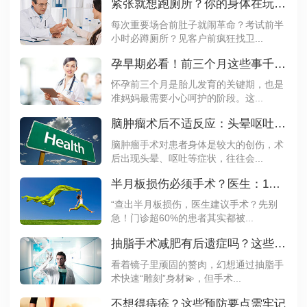
紧张就想跑厕所？你的身体在玩“情绪过山车“！
每次重要场合前肚子就闹革命？考试前半
小时必蹲厕所？见客户前疯狂找卫...
孕早期必看！前三个月这些事千万不能做
怀孕前三个月是胎儿发育的关键期，也是
准妈妈最需要小心呵护的阶段。这...
脑肿瘤术后不适反应：头晕呕吐属于正常现象吗？
脑肿瘤手术对患者身体是较大的创伤，术
后出现头晕、呕吐等症状，往往会...
半月板损伤必须手术？医生：1级损伤做3个动作能自愈
“查出半月板损伤，医生建议手术？先别
急！门诊超60%的患者其实都被...
抽脂手术减肥有后遗症吗？这些风险不得不防
看着镜子里顽固的赘肉，幻想通过抽脂手
术快速“雕刻”身材💫，但手术...
不想得痔疮？这些预防要点需牢记