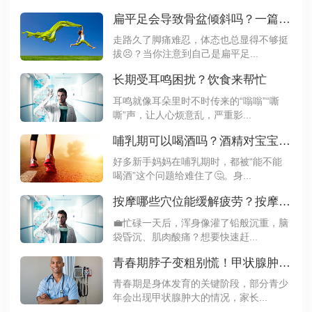
扁平足会导致骨盆倾斜吗？一篇文章带你了解
走路久了脚痛难忍，体态也总显得不够挺
拔😣？当你注意到自己是扁平足...
长期受耳鸣困扰？饮食来帮忙
耳鸣就像耳朵里时不时传来的“嗡嗡”“嘶
嘶”声，让人心烦意乱，严重影...
哺乳期可以喝酒吗？酒精对宝宝的影响要知道
好多新手妈妈在哺乳期时，都被“能不能
喝酒”这个问题给难住了🤔。身...
按摩哪些穴位能缓解疲劳？按摩这3个穴位精力翻倍
💼忙碌一天后，浑身像灌了铅般沉重，脑
袋昏沉、肌肉酸痛？想要快速赶...
青春期脖子变粗别慌！甲状腺肿大需要治疗吗？
青春期是身体发育的关键阶段，部分青少
年会出现甲状腺肿大的情况，家长...