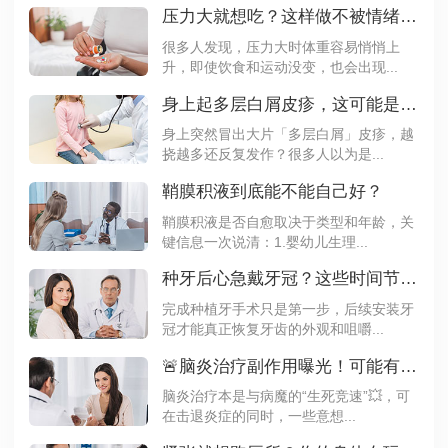
压力大就想吃？这样做不被情绪左右体重
很多人发现，压力大时体重容易悄悄上
升，即使饮食和运动没变，也会出现...
身上起多层白屑皮疹，这可能是银屑病
身上突然冒出大片「多层白屑」皮疹，越
挠越多还反复发作？很多人以为是...
鞘膜积液到底能不能自己好？
鞘膜积液是否自愈取决于类型和年龄，关
键信息一次说清：1.婴幼儿生理...
种牙后心急戴牙冠？这些时间节点要记牢
完成种植牙手术只是第一步，后续安装牙
冠才能真正恢复牙齿的外观和咀嚼...
🚨脑炎治疗副作用曝光！可能有这些
脑炎治疗本是与病魔的“生死竞速”💥，可
在击退炎症的同时，一些意想...