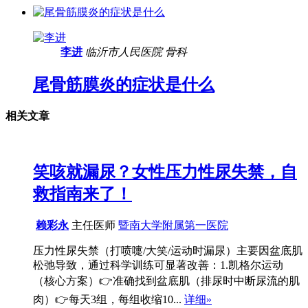
李进
临沂市人民医院
骨科
尾骨筋膜炎的症状是什么
相关文章
笑咳就漏尿？女性压力性尿失禁，自
救指南来了！
赖彩永
主任医师
暨南大学附属第一医院
压力性尿失禁（打喷嚏/大笑/运动时漏尿）主要因盆底肌
松弛导致，通过科学训练可显著改善：1.凯格尔运动
（核心方案）👉准确找到盆底肌（排尿时中断尿流的肌
肉）👉每天3组，每组收缩10...
详细»