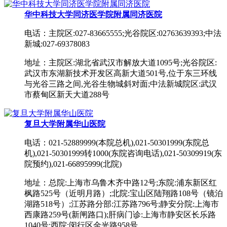
华中科技大学同济医学院附属同济医院
电话：主院区:027-83665555;光谷院区:02763639393;中法
新城:027-69378083
地址：主院区:湖北省武汉市解放大道1095号;光谷院区:
武汉市东湖新技术开发区高新大道501号,位于东三环线
与光谷三路之间,光谷生物城斜对面;中法新城院区:武汉
市蔡甸区新天大道288号
复旦大学附属华山医院
电话：021-52889999(本院总机),021-50301999(东院总
机),021-50301999转1000(东院咨询电话),021-50309919(东
院预约),021-66895999(北院)
地址：总院:上海市乌鲁木齐中路12号;东院:浦东新区红
枫路525号（近明月路）;北院:宝山区陆翔路108号（镜泊
湖路518号）;江苏路分部:江苏路796号;静安分院:上海市
西康路259号(新闸路口);肝病门诊:上海市静安区长乐路
1040号;西院:闵行区金光路958号