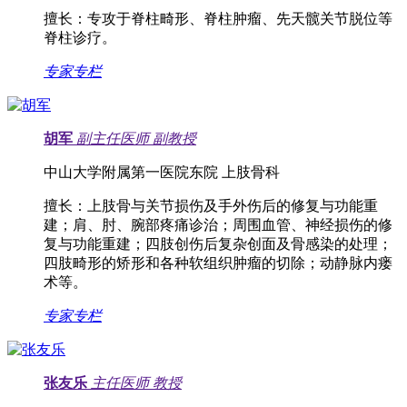
擅长：
专攻于脊柱畸形、脊柱肿瘤、先天髋关节脱位等
脊柱诊疗。
专家专栏
胡军
副主任医师
副教授
中山大学附属第一医院东院 上肢骨科
擅长：
上肢骨与关节损伤及手外伤后的修复与功能重
建；肩、肘、腕部疼痛诊治；周围血管、神经损伤的修
复与功能重建；四肢创伤后复杂创面及骨感染的处理；
四肢畸形的矫形和各种软组织肿瘤的切除；动静脉内瘘
术等。
专家专栏
张友乐
主任医师
教授