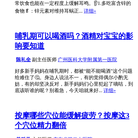
常饮食也能在一定程度上缓解耳鸣。👂1.多吃富含锌的
食物🥬：锌元素对维持耳蜗正...
详细»
哺乳期可以喝酒吗？酒精对宝宝的影
响要知道
陈礼全
副主任医师
广州医科大学附属第一医院
好多新手妈妈在哺乳期时，都被“能不能喝酒”这个问题
给难住了🤔。身边人说法不一，有的觉得偶尔小酌无
妨，有的却坚决反对，新手妈妈们心里犯起了嘀咕，到
底该听谁的呢？别着急，今天咱就来好...
详细»
按摩哪些穴位能缓解疲劳？按摩这3
个穴位精力翻倍