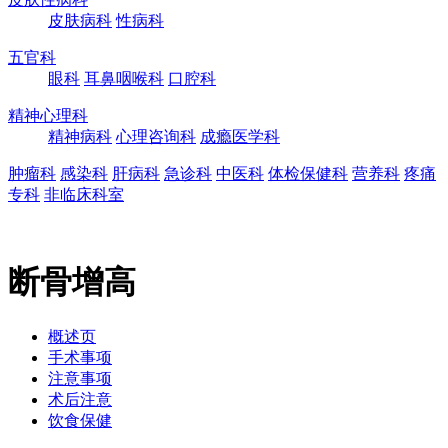
皮肤病科
性病科
五官科
眼科
耳鼻咽喉科
口腔科
精神心理科
精神病科
心理咨询科
成瘾医学科
肿瘤科
感染科
肝病科
急诊科
中医科
体检保健科
营养科
疼痛
专科
非临床科室
断骨增高
概述页
手术事项
注意事项
术后注意
饮食保健