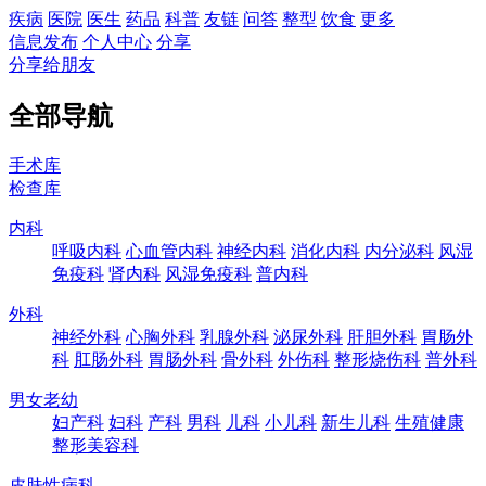
疾病
医院
医生
药品
科普
友链
问答
整型
饮食
更多
信息发布
个人中心
分享
分享给朋友
全部导航
手术库
检查库
内科
呼吸内科
心血管内科
神经内科
消化内科
内分泌科
风湿
免疫科
肾内科
风湿免疫科
普内科
外科
神经外科
心胸外科
乳腺外科
泌尿外科
肝胆外科
胃肠外
科
肛肠外科
胃肠外科
骨外科
外伤科
整形烧伤科
普外科
男女老幼
妇产科
妇科
产科
男科
儿科
小儿科
新生儿科
生殖健康
整形美容科
皮肤性病科