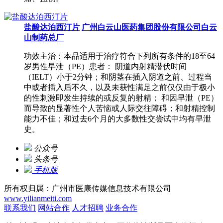
盐酸达泊西汀片
广州白云山医药集团股份有限公司白云
山制药总厂
功效主治：本品适用于治疗符合下列所有条件的18至64
岁男性早泄（PE）患者： 阴道内射精潜伏时间
（IELT）小于2分钟；和阴茎在插入阴道之前、过程当
中或者插入后不久，以及未获性满足之前仅仅由于极小
的性刺激即发生持续的或反复的射精； 和因早泄（PE）
而导致的显著性个人苦恼或人际交往障碍；和射精控制
能力不佳；和过去6个月的大多数性交尝试中均有早泄
史。
公众号
头条号
手机版
所有权归属：广州市医康传媒信息技术有限公司
www.yilianmeiti.com
联系我们
网站合作
人才招聘
业务合作