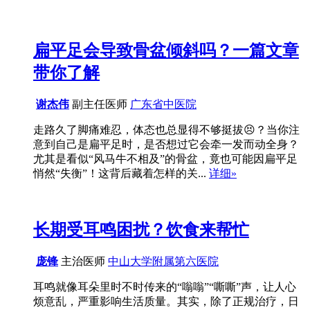
扁平足会导致骨盆倾斜吗？一篇文章
带你了解
谢杰伟
副主任医师
广东省中医院
走路久了脚痛难忍，体态也总显得不够挺拔😣？当你注
意到自己是扁平足时，是否想过它会牵一发而动全身？
尤其是看似“风马牛不相及”的骨盆，竟也可能因扁平足
悄然“失衡”！这背后藏着怎样的关...
详细»
长期受耳鸣困扰？饮食来帮忙
庞锋
主治医师
中山大学附属第六医院
耳鸣就像耳朵里时不时传来的“嗡嗡”“嘶嘶”声，让人心
烦意乱，严重影响生活质量。其实，除了正规治疗，日