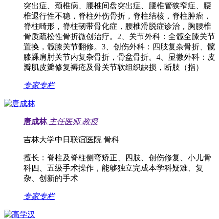
突出症、颈椎病、腰椎间盘突出症、腰椎管狭窄症、腰
椎退行性不稳，脊柱外伤骨折，脊柱结核，脊柱肿瘤，
脊柱畸形，脊柱韧带骨化症，腰椎滑脱症诊治，胸腰椎
骨质疏松性骨折微创治疗。2、关节外科：全髋全膝关节
置换，髋膝关节翻修。3、创伤外科：四肢复杂骨折、髋
膝踝肩肘关节内复杂骨折，骨盆骨折。4、显微外科：皮
瓣肌皮瓣修复褥疮及骨关节软组织缺损，断肢（指）
专家专栏
唐成林
主任医师
教授
吉林大学中日联谊医院 骨科
擅长：
脊柱及脊柱侧弯矫正、四肢、创伤修复、小儿骨
科四、五级手术操作，能够独立完成本学科疑难、复
杂、创新的手术
专家专栏