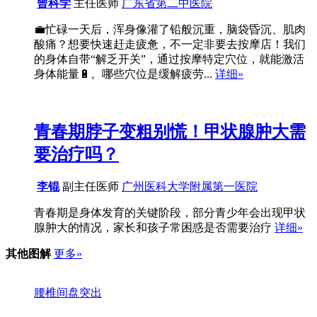
曾科学
主任医师
广东省第二中医院
💼忙碌一天后，浑身像灌了铅般沉重，脑袋昏沉、肌肉
酸痛？想要快速赶走疲惫，不一定非要去按摩店！我们
的身体自带“解乏开关”，通过按摩特定穴位，就能激活
身体能量🔋。哪些穴位是缓解疲劳...
详细»
青春期脖子变粗别慌！甲状腺肿大需
要治疗吗？
李锟
副主任医师
广州医科大学附属第一医院
青春期是身体发育的关键阶段，部分青少年会出现甲状
腺肿大的情况，家长和孩子常困惑是否需要治疗
详细»
其他图解
更多»
腰椎间盘突出