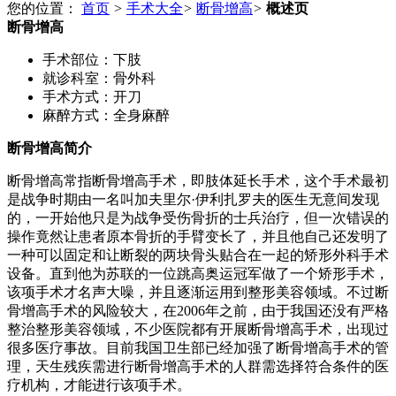
您的位置：
首页
>
手术大全
>
断骨增高
>
概述页
断骨增高
手术部位：
下肢
就诊科室：
骨外科
手术方式：
开刀
麻醉方式：
全身麻醉
断骨增高简介
断骨增高常指断骨增高手术，即肢体延长手术，这个手术最初
是战争时期由一名叫加夫里尔·伊利扎罗夫的医生无意间发现
的，一开始他只是为战争受伤骨折的士兵治疗，但一次错误的
操作竟然让患者原本骨折的手臂变长了，并且他自己还发明了
一种可以固定和让断裂的两块骨头贴合在一起的矫形外科手术
设备。直到他为苏联的一位跳高奥运冠军做了一个矫形手术，
该项手术才名声大噪，并且逐渐运用到整形美容领域。不过断
骨增高手术的风险较大，在2006年之前，由于我国还没有严格
整治整形美容领域，不少医院都有开展断骨增高手术，出现过
很多医疗事故。目前我国卫生部已经加强了断骨增高手术的管
理，天生残疾需进行断骨增高手术的人群需选择符合条件的医
疗机构，才能进行该项手术。