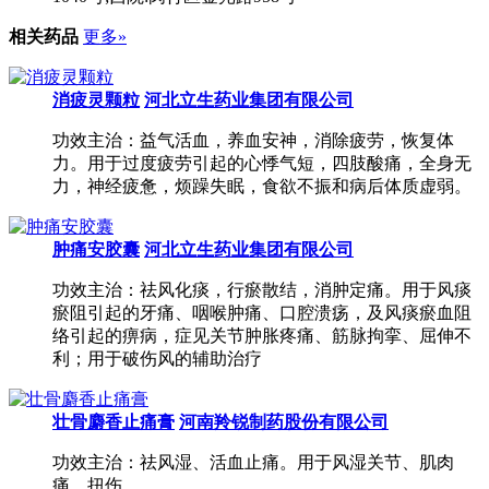
相关药品
更多»
消疲灵颗粒
河北立生药业集团有限公司
功效主治：益气活血，养血安神，消除疲劳，恢复体
力。用于过度疲劳引起的心悸气短，四肢酸痛，全身无
力，神经疲惫，烦躁失眠，食欲不振和病后体质虚弱。
肿痛安胶囊
河北立生药业集团有限公司
功效主治：祛风化痰，行瘀散结，消肿定痛。用于风痰
瘀阻引起的牙痛、咽喉肿痛、口腔溃疡，及风痰瘀血阻
络引起的痹病，症见关节肿胀疼痛、筋脉拘挛、屈伸不
利；用于破伤风的辅助治疗
壮骨麝香止痛膏
河南羚锐制药股份有限公司
功效主治：祛风湿、活血止痛。用于风湿关节、肌肉
痛、扭伤。