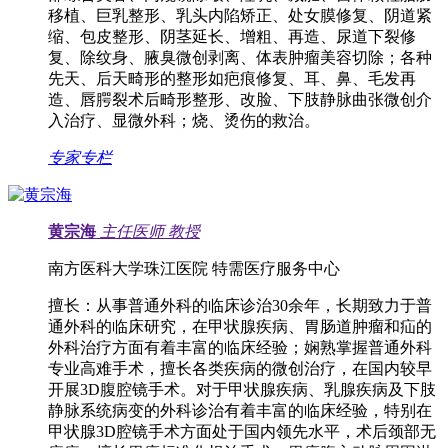
移植、巨乳整形、乳头内陷矫正、处女膜修复、阴道紧
缩、包皮整形、阴茎延长、增粗、再造、尿道下裂修
复、除纹身、腋臭微创剥离、体表肿瘤美容切除；各种
先天、后天畸形的整形如疤痕修复、耳、鼻、毛发再
造、唇腭裂术后畸形整形、改脸、下肢静脉曲张微创介
入治疗、显微外科；烧、烫伤的救治。
专家专栏
黄宗海
主任医师
教授
南方医科大学珠江医院 特需医疗服务中心
擅长：
从事普通外科的临床诊治30余年，长期致力于普
通外科的临床研究，在甲状腺疾病、胃肠道肿瘤和疝的
外科治疗方面有着丰富的临床经验；娴熟掌握普通外科
专业高难手术，擅长各类疾病的微创治疗，在国内较早
开展3D腹腔镜手术。对于甲状腺疾病、乳腺疾病及下肢
静脉系统病变的外科诊治有着丰富的临床经验，特别在
甲状腺3D腔镜手术方面处于国内领先水平，术后颈部无