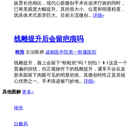
纵贯长疤相比，现代心脏微创手术在追求疗效的同时，
已将美观度大幅提升。其疤痕大小、位置和明显程度，
因具体术式差异巨大。目前主流微创...
详细»
线雕提升后会留疤痕吗
程浩
主治医师
成都医学院第一附属医院
线雕提升，脸上会留下“蜈蚣疤”吗？别怕！👩⚕️这是一个
普遍的担忧，但正规操作下的线雕提升，通常不会在皮
肤表面留下肉眼可见的明显疤痕。其微创特性正是其核
心优势之一。手术痕迹被巧妙地...
详细»
其他图解
更多»
痤疮
白癜风