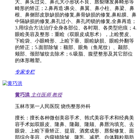
大、鼻头过尖、鼻孔大小形状不良、唇裂继发鼻畸形等
畸形的矫正；2.鼻再造∶鼻尖、鼻翼、鼻小柱、鼻梁、鼻
根、鼻侧部皮肤缺损的修复,鼻骨缺损的修复,鼻粘膜、鼻
中隔缺损的修复,鼻孔过小、鼻孔闭锁的修复,全鼻再造；
3.用综合方法治疗全身各部位、各时期、各类型疤痕；4.
眼睑美容及整形：重睑（双眼皮成形术），上睑赘皮、
下睑袋、小眼畸形、上睑下垂、眼睑缺损、眼睑外翻等
的矫正；5.面部除皱：额部、眼角（鱼尾纹）、颞部、
颊部、颈部皱纹去除术；6.吸脂、腹壁整形及其它部位
的体形雕塑。
专家专栏
黄巧洪
主任医师
教授
玉林市第一人民医院 烧伤整形外科
擅长：
擅长各种微创美容手术、韩式美容手术和经典美
容手术如双眼皮、隆鼻、隆颞、隆颏、鼻唇沟填充、去
眼袋、上睑下垂矫正、提眉、酒窝成形、唇裂修复、面
部综合美容、内窥镜除皱、隆乳、减肥、自体颗粒脂肪