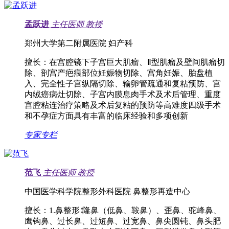
孟跃进
主任医师
教授
郑州大学第二附属医院 妇产科
擅长：
在宫腔镜下子宫巨大肌瘤、Ⅱ型肌瘤及壁间肌瘤切
除、剖宫产疤痕部位妊娠物切除、宫角妊娠、胎盘植
入、完全性子宫纵隔切除、输卵管疏通和复粘预防、宫
内绒癌病灶切除、子宫内膜息肉手术及术后管理、重度
宫腔粘连治疗策略及术后复粘的预防等高难度四级手术
和不孕症方面具有丰富的临床经验和多项创新
专家专栏
范飞
主任医师
教授
中国医学科学院整形外科医院 鼻整形再造中心
擅长：
1.鼻整形∶隆鼻（低鼻、鞍鼻）、歪鼻、驼峰鼻、
鹰钩鼻、过长鼻、过短鼻、过宽鼻、鼻尖圆钝、鼻头肥