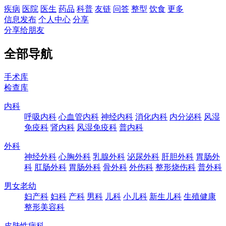
疾病
医院
医生
药品
科普
友链
问答
整型
饮食
更多
信息发布
个人中心
分享
分享给朋友
全部导航
手术库
检查库
内科
呼吸内科
心血管内科
神经内科
消化内科
内分泌科
风湿
免疫科
肾内科
风湿免疫科
普内科
外科
神经外科
心胸外科
乳腺外科
泌尿外科
肝胆外科
胃肠外
科
肛肠外科
胃肠外科
骨外科
外伤科
整形烧伤科
普外科
男女老幼
妇产科
妇科
产科
男科
儿科
小儿科
新生儿科
生殖健康
整形美容科
皮肤性病科