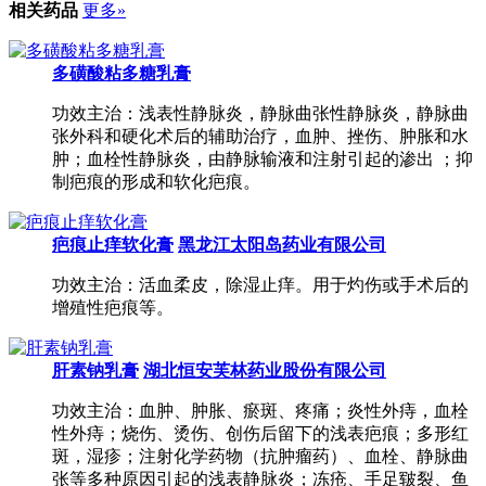
相关药品
更多»
多磺酸粘多糖乳膏
功效主治：浅表性静脉炎，静脉曲张性静脉炎，静脉曲
张外科和硬化术后的辅助治疗，血肿、挫伤、肿胀和水
肿；血栓性静脉炎，由静脉输液和注射引起的渗出 ；抑
制疤痕的形成和软化疤痕。
疤痕止痒软化膏
黑龙江太阳岛药业有限公司
功效主治：活血柔皮，除湿止痒。用于灼伤或手术后的
增殖性疤痕等。
肝素钠乳膏
湖北恒安芙林药业股份有限公司
功效主治：血肿、肿胀、瘀斑、疼痛；炎性外痔，血栓
性外痔；烧伤、烫伤、创伤后留下的浅表疤痕；多形红
斑，湿疹；注射化学药物（抗肿瘤药）、血栓、静脉曲
张等多种原因引起的浅表静脉炎；冻疮、手足皲裂、鱼