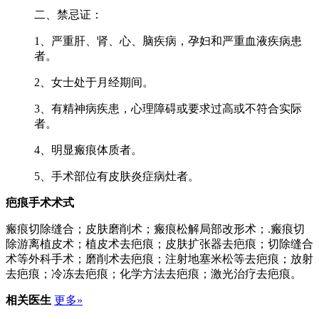
二、禁忌证：
1、严重肝、肾、心、脑疾病，孕妇和严重血液疾病患
者。
2、女士处于月经期间。
3、有精神病疾患，心理障碍或要求过高或不符合实际
者。
4、明显瘢痕体质者。
5、手术部位有皮肤炎症病灶者。
疤痕手术术式
瘢痕切除缝合；皮肤磨削术；瘢痕松解局部改形术；.瘢痕切
除游离植皮术；植皮术去疤痕；皮肤扩张器去疤痕；切除缝合
术等外科手术；磨削术去疤痕；注射地塞米松等去疤痕；放射
去疤痕；冷冻去疤痕；化学方法去疤痕；激光治疗去疤痕。
相关医生
更多»