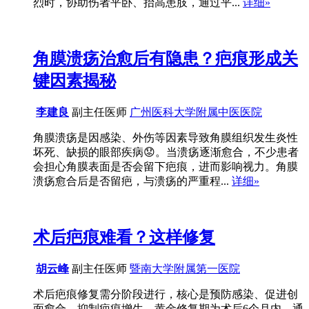
烈时，协助伤者平卧、抬高患肢，通过平...
详细»
角膜溃疡治愈后有隐患？疤痕形成关
键因素揭秘
李建良
副主任医师
广州医科大学附属中医医院
角膜溃疡是因感染、外伤等因素导致角膜组织发生炎性
坏死、缺损的眼部疾病😟。当溃疡逐渐愈合，不少患者
会担心角膜表面是否会留下疤痕，进而影响视力。角膜
溃疡愈合后是否留疤，与溃疡的严重程...
详细»
术后疤痕难看？这样修复
胡云峰
副主任医师
暨南大学附属第一医院
术后疤痕修复需分阶段进行，核心是预防感染、促进创
面愈合、抑制疤痕增生，黄金修复期为术后6个月内，通