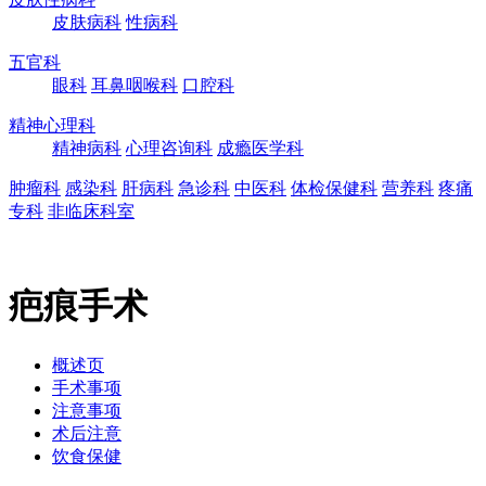
皮肤病科
性病科
五官科
眼科
耳鼻咽喉科
口腔科
精神心理科
精神病科
心理咨询科
成瘾医学科
肿瘤科
感染科
肝病科
急诊科
中医科
体检保健科
营养科
疼痛
专科
非临床科室
疤痕手术
概述页
手术事项
注意事项
术后注意
饮食保健