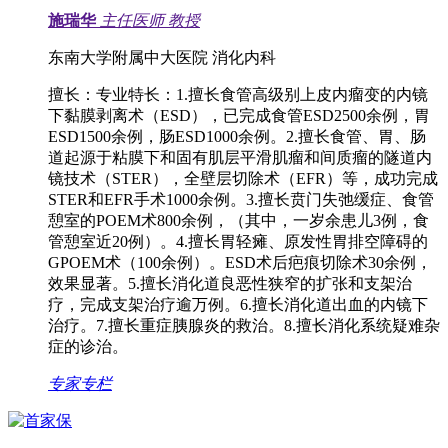
施瑞华
主任医师
教授
东南大学附属中大医院 消化内科
擅长：
专业特长：1.擅长食管高级别上皮内瘤变的内镜
下黏膜剥离术（ESD），已完成食管ESD2500余例，胃
ESD1500余例，肠ESD1000余例。2.擅长食管、胃、肠
道起源于粘膜下和固有肌层平滑肌瘤和间质瘤的隧道内
镜技术（STER），全壁层切除术（EFR）等，成功完成
STER和EFR手术1000余例。3.擅长贲门失弛缓症、食管
憩室的POEM术800余例，（其中，一岁余患儿3例，食
管憩室近20例）。4.擅长胃轻瘫、原发性胃排空障碍的
GPOEM术（100余例）。ESD术后疤痕切除术30余例，
效果显著。5.擅长消化道良恶性狭窄的扩张和支架治
疗，完成支架治疗逾万例。6.擅长消化道出血的内镜下
治疗。7.擅长重症胰腺炎的救治。8.擅长消化系统疑难杂
症的诊治。
专家专栏