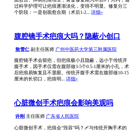
过科学护理可让疤痕逐渐淡化，变得不明显。修复分三
个阶段：一是创面愈合期（术后1-2...
详细»
腹腔镜手术疤痕大吗？隐蔽小创口
敖雪仁
副主任医师
广州中医药大学第三附属医院
腹腔镜手术会留疤，但疤痕极小且隐蔽，远小于传统开
腹手术，因手术仅需在腹部做3-5个0.5-1厘米的小孔，术
后疤痕易恢复且不显眼。传统开腹手术需在腹部做10-15
厘米的长切口，疤痕明...
详细»
心脏微创手术疤痕会影响美观吗
许刚
主任医师
广东省人民医院
心脏微创手术，疤痕会“毁容”吗？🩹与传统开胸手术的