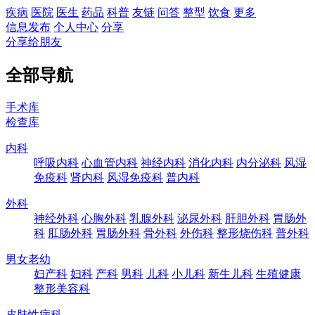
疾病
医院
医生
药品
科普
友链
问答
整型
饮食
更多
信息发布
个人中心
分享
分享给朋友
全部导航
手术库
检查库
内科
呼吸内科
心血管内科
神经内科
消化内科
内分泌科
风湿
免疫科
肾内科
风湿免疫科
普内科
外科
神经外科
心胸外科
乳腺外科
泌尿外科
肝胆外科
胃肠外
科
肛肠外科
胃肠外科
骨外科
外伤科
整形烧伤科
普外科
男女老幼
妇产科
妇科
产科
男科
儿科
小儿科
新生儿科
生殖健康
整形美容科
皮肤性病科