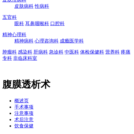
皮肤病科
性病科
五官科
眼科
耳鼻咽喉科
口腔科
精神心理科
精神病科
心理咨询科
成瘾医学科
肿瘤科
感染科
肝病科
急诊科
中医科
体检保健科
营养科
疼痛
专科
非临床科室
腹膜透析术
概述页
手术事项
注意事项
术后注意
饮食保健