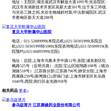
地址：主院区:湖北省武汉市解放大道1095号;光谷院区:
武汉市东湖新技术开发区高新大道501号,位于东三环线
与光谷三路之间,光谷生物城斜对面;中法新城院区:武汉
市蔡甸区新天大道288号
复旦大学附属华山医院
电话：021-52889999(本院总机),021-50301999(东院总
机),021-50301999转1000(东院咨询电话),021-50309919(东
院预约),021-66895999(北院)
地址：总院:上海市乌鲁木齐中路12号;东院:浦东新区红
枫路525号（近明月路）;北院:宝山区陆翔路108号（镜泊
湖路518号）;江苏路分部:江苏路796号;静安分院:上海市
西康路259号(新闸路口);肝病门诊:上海市静安区长乐路
1040号;西院:闵行区金光路958号
相关药品
更多»
参乌益肾片
江苏康缘药业股份有限公司