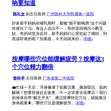
响要知道
陈礼全
副主任医师
广州医科大学附属第一医院
好多新手妈妈在哺乳期时，都被“能不能喝酒”这个问题
给难住了🤔。身边人说法不一，有的觉得偶尔小酌无
妨，有的却坚决反对，新手妈妈们心里犯起了嘀咕，到
底该听谁的呢？别着急，今天咱就来好...
详细»
按摩哪些穴位能缓解疲劳？按摩这3
个穴位精力翻倍
曾科学
主任医师
广东省第二中医院
💼忙碌一天后，浑身像灌了铅般沉重，脑袋昏沉、肌肉
酸痛？想要快速赶走疲惫，不一定非要去按摩店！我们
的身体自带“解乏开关”，通过按摩特定穴位，就能激活
身体能量🔋。哪些穴位是缓解疲劳...
详细»