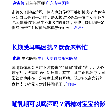
谢杰伟
副主任医师
广东省中医院
走路久了脚痛难忍，体态也总显得不够挺拔😣？当你注
意到自己是扁平足时，是否想过它会牵一发而动全身？
尤其是看似“风马牛不相及”的骨盆，竟也可能因扁平足
悄然“失衡”！这背后藏着怎样的关...
详细»
长期受耳鸣困扰？饮食来帮忙
庞锋
主治医师
中山大学附属第六医院
耳鸣就像耳朵里时不时传来的“嗡嗡”“嘶嘶”声，让人心
烦意乱，严重影响生活质量。其实，除了正规治疗，日
常饮食也能在一定程度上缓解耳鸣。👂1.多吃富含锌的
食物🥬：锌元素对维持耳蜗正...
详细»
哺乳期可以喝酒吗？酒精对宝宝的影