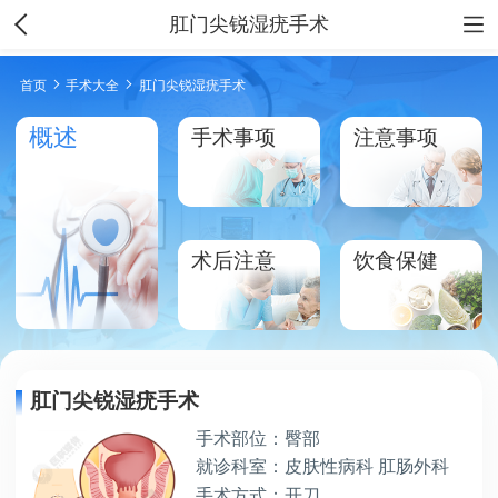
肛门尖锐湿疣手术
首页
手术大全
肛门尖锐湿疣手术
概述
手术事项
注意事项
术后注意
饮食保健
肛门尖锐湿疣手术
手术部位：臀部
就诊科室：皮肤性病科 肛肠外科
手术方式：开刀