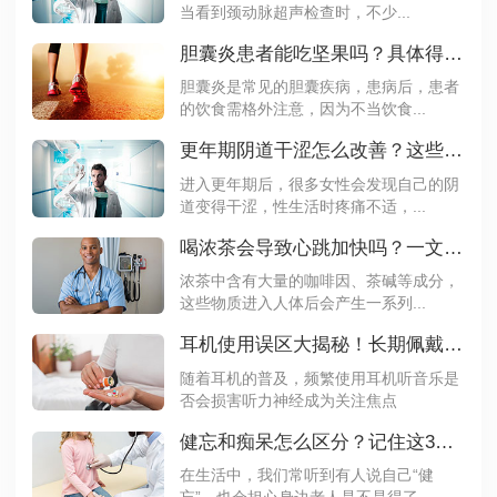
当看到颈动脉超声检查时，不少...
胆囊炎患者能吃坚果吗？具体得看病情
胆囊炎是常见的胆囊疾病，患病后，患者
的饮食需格外注意，因为不当饮食...
更年期阴道干涩怎么改善？这些方法要知道
进入更年期后，很多女性会发现自己的阴
道变得干涩，性生活时疼痛不适，...
喝浓茶会导致心跳加快吗？一文解析其原理
浓茶中含有大量的咖啡因、茶碱等成分，
这些物质进入人体后会产生一系列...
耳机使用误区大揭秘！长期佩戴真的会伤耳吗？
随着耳机的普及，频繁使用耳机听音乐是
否会损害听力神经成为关注焦点
健忘和痴呆怎么区分？记住这3点不再混淆
在生活中，我们常听到有人说自己“健