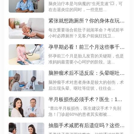
脑炎治疗本是与病魔的“生死竞速”💥，可
在击退炎症的同时，一些意想...
紧张就想跑厕所？你的身体在玩“情绪过山车“！
每次重要场合前肚子就闹革命？考试前半
小时必蹲厕所？见客户前疯狂找卫...
孕早期必看！前三个月这些事千万不能做
怀孕前三个月是胎儿发育的关键期，也是
准妈妈最需要小心呵护的阶段。这...
脑肿瘤术后不适反应：头晕呕吐属于正常现象吗？
脑肿瘤手术对患者身体是较大的创伤，术
后出现头晕、呕吐等症状，往往会...
半月板损伤必须手术？医生：1级损伤做3个动作能自愈
“查出半月板损伤，医生建议手术？先别
急！门诊超60%的患者其实都被...
抽脂手术减肥有后遗症吗？这些风险不得不防