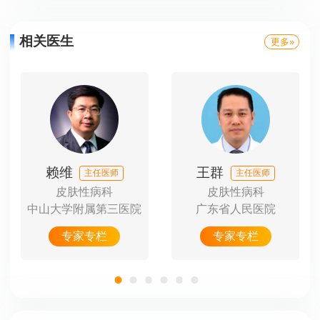
相关医生
更多»
赖维
王群
主任医师
主任医师
皮肤性病科
皮肤性病科
附属
中山大学附属第三医院
广东省人民医院
甘
专家专栏
专家专栏