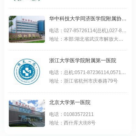
华中科技大学同济医学院附属协和医院
电话：027-85726114(总机),027-85726754(咨询)
地址：本部:湖北省武汉市解放大道1277号;西院:湖北省武汉经济技术开发区神龙大道58号;肿瘤中心:武汉市江汉区邬家墩156号
浙江大学医学院附属第一医院
电话：总机:0571-87236114,0571-87236666,急诊(0571)87236300,门诊事项:0571-87236668
地址：浙江省杭州市庆春路79号
北京大学第一医院
电话：01083572211
地址：西什库大街8号