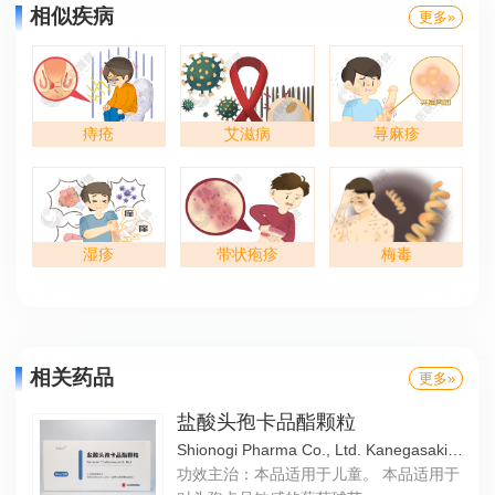
相似疾病
更多»
痔疮
艾滋病
荨麻疹
湿疹
带状疱疹
梅毒
相关药品
更多»
盐酸头孢卡品酯颗粒
Shionogi Pharma Co., Ltd. Kanegasaki Plant
功效主治：本品适用于儿童。 本品适用于