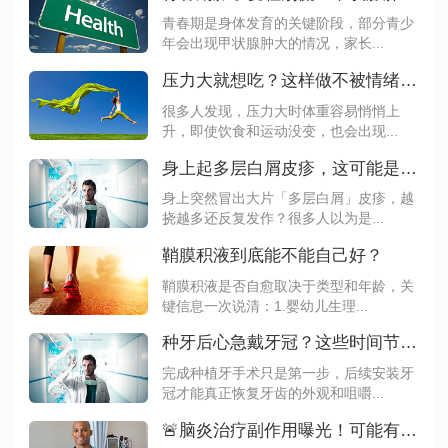
青春期是身体发育的关键阶段，部分青少
年会出现甲状腺肿大的情况，家长...
压力大就想吃？这样做不被情绪左右体重
很多人发现，压力大时体重容易悄悄上
升，即使饮食和运动没变，也会出现...
身上起多层白屑皮疹，这可能是银屑病
身上突然冒出大片「多层白屑」皮疹，越
挠越多还反复发作？很多人以为是...
鞘膜积液到底能不能自己好？
鞘膜积液是否自愈取决于类型和年龄，关
键信息一次说清：1.婴幼儿生理...
种牙后心急戴牙冠？这些时间节点要记牢
完成种植牙手术只是第一步，后续安装牙
冠才能真正恢复牙齿的外观和咀嚼...
🚨脑炎治疗副作用曝光！可能有这些