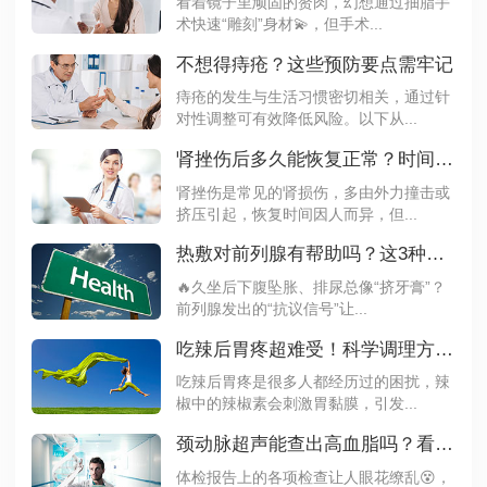
看着镜子里顽固的赘肉，幻想通过抽脂手
术快速“雕刻”身材💫，但手术...
不想得痔疮？这些预防要点需牢记
痔疮的发生与生活习惯密切相关，通过针
对性调整可有效降低风险。以下从...
肾挫伤后多久能恢复正常？时间表来了！
肾挫伤是常见的肾损伤，多由外力撞击或
挤压引起，恢复时间因人而异，但...
热敷对前列腺有帮助吗？这3种情况要绕道
🔥久坐后下腹坠胀、排尿总像“挤牙膏”？
前列腺发出的“抗议信号”让...
吃辣后胃疼超难受！科学调理方法速收藏
吃辣后胃疼是很多人都经历过的困扰，辣
椒中的辣椒素会刺激胃黏膜，引发...
颈动脉超声能查出高血脂吗？看完就知道了
体检报告上的各项检查让人眼花缭乱😵，