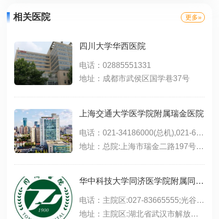
相关医院
更多»
四川大学华西医院
电话：02885551331
地址：成都市武侯区国学巷37号
上海交通大学医学院附属瑞金医院
电话：021-34186000(总机),021-64370045(总机),021-64717398(远洋分院),021-67888999(北院)
地址：总院:上海市瑞金二路197号(永嘉路口);北院:嘉定区嘉定新城中心区(马陆镇)希望路999号;远洋分院:上海市徐汇区淮海中路1174号
华中科技大学同济医学院附属同济医院
电话：主院区:027-83665555;光谷院区:02763639393;中法新城:027-69378083
地址：主院区:湖北省武汉市解放大道1095号;光谷院区:武汉市东湖新技术开发区高新大道501号,位于东三环线与光谷三路之间,光谷生物城斜对面;中法新城院区:武汉市蔡甸区新天大道288号