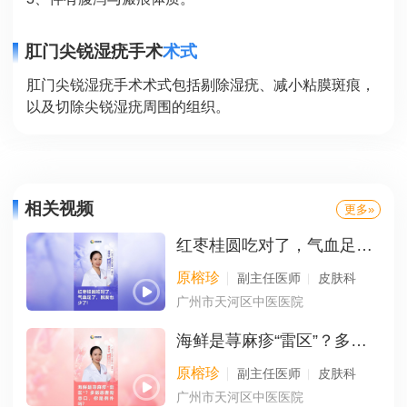
肛门尖锐湿疣手术
术式
肛门尖锐湿疣手术术式包括剔除湿疣、减小粘膜斑痕，
以及切除尖锐湿疣周围的组织。
相关视频
更多»
红枣桂圆吃对了，气血足了，脱发也少了！
原榕珍
副主任医师
皮肤科
广州市天河区中医医院
海鲜是荨麻疹“雷区”？多数患者需忌口，你是例外吗？
原榕珍
副主任医师
皮肤科
广州市天河区中医医院