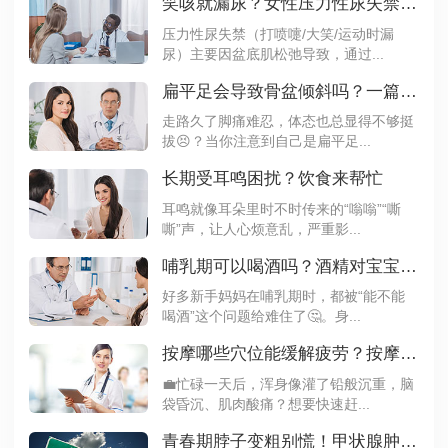
笑咳就漏尿？女性压力性尿失禁，自救指南来了！
压力性尿失禁（打喷嚏/大笑/运动时漏
尿）主要因盆底肌松弛导致，通过...
扁平足会导致骨盆倾斜吗？一篇文章带你了解
走路久了脚痛难忍，体态也总显得不够挺
拔😣？当你注意到自己是扁平足...
长期受耳鸣困扰？饮食来帮忙
耳鸣就像耳朵里时不时传来的“嗡嗡”“嘶
嘶”声，让人心烦意乱，严重影...
哺乳期可以喝酒吗？酒精对宝宝的影响要知道
好多新手妈妈在哺乳期时，都被“能不能
喝酒”这个问题给难住了🤔。身...
按摩哪些穴位能缓解疲劳？按摩这3个穴位精力翻倍
💼忙碌一天后，浑身像灌了铅般沉重，脑
袋昏沉、肌肉酸痛？想要快速赶...
青春期脖子变粗别慌！甲状腺肿大需要治疗吗？