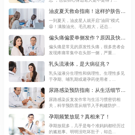
忘”，也会担心身边老人是不是得了...
油皮夏天救命指南！这样护肤告别大油田
一到夏天，油皮星人就开启“油田”模式
😫！满脸油光、毛孔粗大，还总...
偏头痛偏爱单侧发作？原因及快速缓解法速看
偏头痛是常见的原发性头痛，很多患者会
发现疼痛常集中在头部一侧，严重...
乳头流液体，是大病征兆？
乳头溢液分生理性和病理性。生理性多见
于孕期、哺乳期或避孕药使用者，...
尿路感染预防指南：从生活细节阻断感染路径
尿路感染反复发作常与生活习惯密切相
关，科学预防需从细节入手构建防护...
孕期频繁放屁？真相来了！
孕期放屁多，几乎是每个准妈妈都经历过
的尴尬事。明明没吃坏肚子，却总...