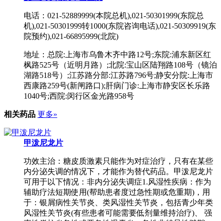
电话：021-52889999(本院总机),021-50301999(东院总
机),021-50301999转1000(东院咨询电话),021-50309919(东
院预约),021-66895999(北院)
地址：总院:上海市乌鲁木齐中路12号;东院:浦东新区红
枫路525号（近明月路）;北院:宝山区陆翔路108号（镜泊
湖路518号）;江苏路分部:江苏路796号;静安分院:上海市
西康路259号(新闸路口);肝病门诊:上海市静安区长乐路
1040号;西院:闵行区金光路958号
相关药品
更多»
甲泼尼龙片
功效主治：糖皮质激素只能作为对症治疗，只有在某些
内分泌失调的情况下，才能作为替代药品。甲泼尼龙片
可用于以下情况：非内分泌失调症1.风湿性疾病：作为
辅助疗法短期使用(帮助患者度过急性期或危重期)，用
于：银屑病性关节炎、类风湿性关节炎，包括青少年类
风湿性关节炎(有些患者可能需要低剂量维持治疗)、 强