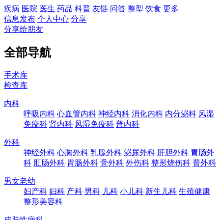
疾病
医院
医生
药品
科普
友链
问答
整型
饮食
更多
信息发布
个人中心
分享
分享给朋友
全部导航
手术库
检查库
内科
呼吸内科
心血管内科
神经内科
消化内科
内分泌科
风湿
免疫科
肾内科
风湿免疫科
普内科
外科
神经外科
心胸外科
乳腺外科
泌尿外科
肝胆外科
胃肠外
科
肛肠外科
胃肠外科
骨外科
外伤科
整形烧伤科
普外科
男女老幼
妇产科
妇科
产科
男科
儿科
小儿科
新生儿科
生殖健康
整形美容科
皮肤性病科