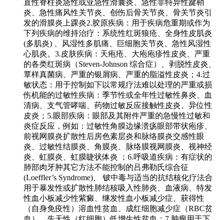
直性脊柱炎急性或亚急性滑囊炎、急性非特异性踺鞘
炎、急性痛风性关节炎、创伤后骨关节炎、骨关节炎引
发的滑膜炎上踝炎2.胶原疾病：用于疾病危重期或作为
下列疾病的维持治疗：系统性红斑狼疮、全身性皮肌炎
(多肌炎) 、风湿性多肌痛、巨细胞关节炎、急性风湿性
心肌炎。3.皮肤疾病：天疱疮、大疱疱疹性皮炎、严重
的各类红斑病（Steven-Johnson 综合症）、剥脱性皮炎、
覃样真菌病、严重的银屑病、严重的脂溢性皮炎；4.过
敏状态：用于控制如下以常规疗法难以处理的严重或损
伤机能的过敏性疾病：季节性或全年性过敏性鼻炎、血
清病、支气管哮喘、药物过敏反应接触性皮炎、异位性
皮炎；5.眼部疾病：眼部及其附件严重的急慢性过敏和
炎症反应，例如：过敏性角膜边缘溃疡眼部带状疱疹、
前视网膜炎扩散性后房色素层炎和脉络膜炎交感性眼
炎、过敏性结膜炎、角膜炎、脉络膜视网膜炎、视神经
炎、虹膜炎、虹膜睫状体炎 ；6.呼吸道疾病：有症状的
肺部肉牙肿其它方法不能控制的吕弗勒氏综合征
(Loeffler’s Syndrome)、 铍中毒与适当的抗结核化疗法合
用于暴发性或扩散性肺结核吸入性肺炎、血液病、特发
性血小板减少性紫癜、继发性血小板减少症、获得性
（自身免疫性）溶血性贫血、成红细胞减少症（RBC贫
血）、先天性（红细胞）低增生性贫血；7.肿瘤用于下