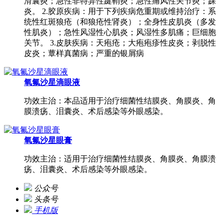
滑囊炎；急性非特异性踺鞘炎；急性痛风性关节炎；踝
炎。 2.胶原疾病：用于下列疾病危重期或维持治疗：系
统性红斑狼疮（和狼疮性肾炎）；全身性皮肌炎（多发
性肌炎）；急性风湿性心肌炎；风湿性多肌痛；巨细胞
关节。 3.皮肤疾病：天疱疮；大疱疱疹性皮炎；剥脱性
皮炎；蕈样真菌病；严重的银屑病
氧氟沙星滴眼液
功效主治：本品适用于治疗细菌性结膜炎、角膜炎、角
膜溃疡、泪囊炎、术后感染等外眼感染。
氧氟沙星眼膏
功效主治：适用于治疗细菌性结膜炎、角膜炎、角膜溃
疡、泪囊炎、术后感染等外眼感染。
公众号
头条号
手机版