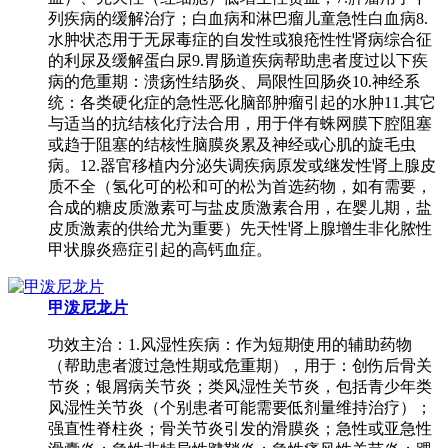
列疾病的缓解治疗；白血病和淋巴瘤儿童急性白血病8.
水肿状态用于无尿毒症的自发性或狼疮性性肾病综合征
的利尿及缓解蛋白尿9.胃肠道疾病帮助患者度过以下疾
病的危重期：溃疡性结肠炎、局限性回肠炎10.神经系
统：各类硬化症的急性恶化脑部肿瘤引起的水肿11.其它
与适当的抗结核化疗法合用，用于伴有蛛网膜下腔阻塞
或趋于阻塞的结核性脑膜炎累及神经或心肌的旋毛虫
病。12.器官移植内分泌失调疾病原发或继发性肾上腺皮
质不全（氢化可的松和可的松为首选药物，如有需要，
合成的糖皮质激素可与盐皮质激素合用，在婴儿期，盐
皮质激素的供给尤为重要）先天性肾上腺增生非化脓性
甲状腺炎癌症引起的高钙血症。
甲泼尼龙片
功效主治：1.风湿性疾病：作为短期使用的辅助药物
（帮助患者渡过急性期或危重期），用于：创伤后骨关
节炎；银屑病关节炎；类风湿性关节炎，包括青少年类
风湿性关节炎（个别患者可能需要低剂量维持治疗）；
强直性脊柱炎；骨关节炎引发的滑膜炎；急性或亚急性