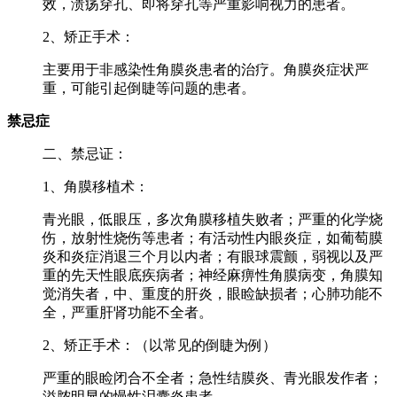
效，溃疡穿孔、即将穿孔等严重影响视力的患者。
2、矫正手术：
主要用于非感染性角膜炎患者的治疗。角膜炎症状严
重，可能引起倒睫等问题的患者。
禁忌症
二、禁忌证：
1、角膜移植术：
青光眼，低眼压，多次角膜移植失败者；严重的化学烧
伤，放射性烧伤等患者；有活动性内眼炎症，如葡萄膜
炎和炎症消退三个月以内者；有眼球震颤，弱视以及严
重的先天性眼底疾病者；神经麻痹性角膜病变，角膜知
觉消失者，中、重度的肝炎，眼睑缺损者；心肺功能不
全，严重肝肾功能不全者。
2、矫正手术：（以常见的倒睫为例）
严重的眼睑闭合不全者；急性结膜炎、青光眼发作者；
溢脓明显的慢性泪囊炎患者。