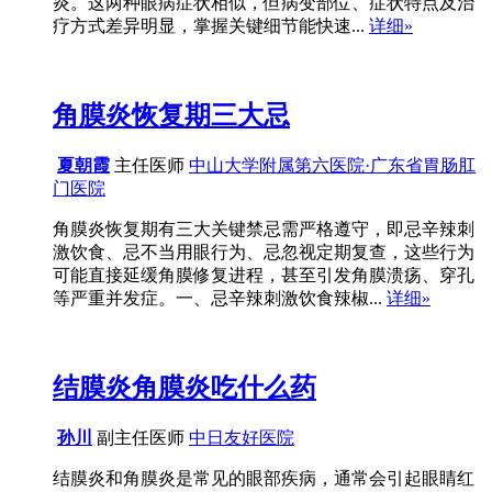
炎。这两种眼病症状相似，但病变部位、症状特点及治
疗方式差异明显，掌握关键细节能快速...
详细»
角膜炎恢复期三大忌
夏朝霞
主任医师
中山大学附属第六医院·广东省胃肠肛
门医院
角膜炎恢复期有三大关键禁忌需严格遵守，即忌辛辣刺
激饮食、忌不当用眼行为、忌忽视定期复查，这些行为
可能直接延缓角膜修复进程，甚至引发角膜溃疡、穿孔
等严重并发症。一、忌辛辣刺激饮食辣椒...
详细»
结膜炎角膜炎吃什么药
孙川
副主任医师
中日友好医院
结膜炎和角膜炎是常见的眼部疾病，通常会引起眼睛红