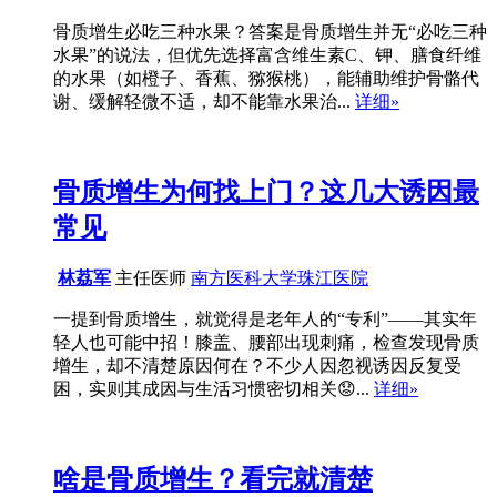
骨质增生必吃三种水果？答案是骨质增生并无“必吃三种
水果”的说法，但优先选择富含维生素C、钾、膳食纤维
的水果（如橙子、香蕉、猕猴桃），能辅助维护骨骼代
谢、缓解轻微不适，却不能靠水果治...
详细»
骨质增生为何找上门？这几大诱因最
常见
林荔军
主任医师
南方医科大学珠江医院
一提到骨质增生，就觉得是老年人的“专利”——其实年
轻人也可能中招！膝盖、腰部出现刺痛，检查发现骨质
增生，却不清楚原因何在？不少人因忽视诱因反复受
困，实则其成因与生活习惯密切相关😟...
详细»
啥是骨质增生？看完就清楚