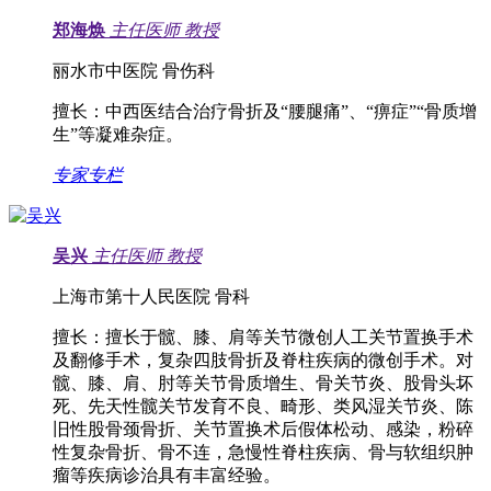
郑海焕
主任医师
教授
丽水市中医院 骨伤科
擅长：
中西医结合治疗骨折及“腰腿痛”、“痹症”“骨质增
生”等凝难杂症。
专家专栏
吴兴
主任医师
教授
上海市第十人民医院 骨科
擅长：
擅长于髋、膝、肩等关节微创人工关节置换手术
及翻修手术，复杂四肢骨折及脊柱疾病的微创手术。对
髋、膝、肩、肘等关节骨质增生、骨关节炎、股骨头坏
死、先天性髋关节发育不良、畸形、类风湿关节炎、陈
旧性股骨颈骨折、关节置换术后假体松动、感染，粉碎
性复杂骨折、骨不连，急慢性脊柱疾病、骨与软组织肿
瘤等疾病诊治具有丰富经验。