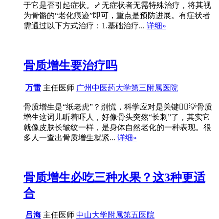
于它是否引起症状。🦴无症状者无需特殊治疗，将其视
为骨骼的“老化痕迹”即可，重点是预防进展。有症状者
需通过以下方式治疗：1.基础治疗...
详细»
骨质增生要治疗吗
万雷
主任医师
广州中医药大学第三附属医院
骨质增生是“纸老虎”？别慌，科学应对是关键🦸‍♂️💡骨质
增生这词儿听着吓人，好像骨头突然“长刺”了，其实它
就像皮肤长皱纹一样，是身体自然老化的一种表现。很
多人一查出骨质增生就紧...
详细»
骨质增生必吃三种水果？这3种更适
合
吕海
主任医师
中山大学附属第五医院