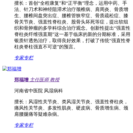
擅长：
首创“全程康复”和“正平衡”理念，运用中药、手
法、针刀术和神经阻滞术治疗颈椎病、肩周炎、骨质增
生、腰椎间盘突出症、腰椎管狭窄症、骨质疏松症、膝
骨关节炎、强直性脊柱炎、股骨头坏死等症，提出软组
织和骨肿瘤的多学科综合治疗观念。创新性提出“强直性
脊柱炎纤维强直期”这一基于临床的新的分期标准，采用
银质针透热治疗，取得良好效果，打破了传统“强直性脊
柱炎脊柱强直不可逆”的预言。
专家专栏
郑福增
主任医师
教授
河南省中医院 风湿病科
擅长：
风湿性关节炎、类风湿关节炎、强直性脊柱炎，
痛风性关节炎、多发性肌炎、硬皮病、骨质增生病、颈
肩腰腿痛等疑难杂病。
专家专栏