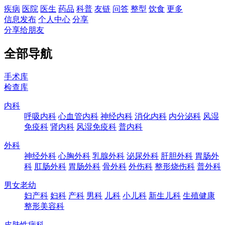
疾病
医院
医生
药品
科普
友链
问答
整型
饮食
更多
信息发布
个人中心
分享
分享给朋友
全部导航
手术库
检查库
内科
呼吸内科
心血管内科
神经内科
消化内科
内分泌科
风湿
免疫科
肾内科
风湿免疫科
普内科
外科
神经外科
心胸外科
乳腺外科
泌尿外科
肝胆外科
胃肠外
科
肛肠外科
胃肠外科
骨外科
外伤科
整形烧伤科
普外科
男女老幼
妇产科
妇科
产科
男科
儿科
小儿科
新生儿科
生殖健康
整形美容科
皮肤性病科