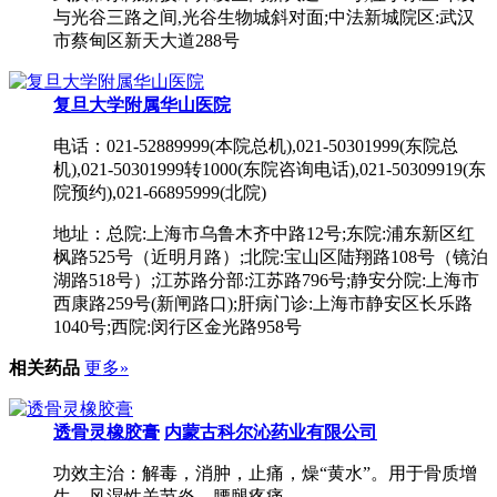
与光谷三路之间,光谷生物城斜对面;中法新城院区:武汉
市蔡甸区新天大道288号
复旦大学附属华山医院
电话：021-52889999(本院总机),021-50301999(东院总
机),021-50301999转1000(东院咨询电话),021-50309919(东
院预约),021-66895999(北院)
地址：总院:上海市乌鲁木齐中路12号;东院:浦东新区红
枫路525号（近明月路）;北院:宝山区陆翔路108号（镜泊
湖路518号）;江苏路分部:江苏路796号;静安分院:上海市
西康路259号(新闸路口);肝病门诊:上海市静安区长乐路
1040号;西院:闵行区金光路958号
相关药品
更多»
透骨灵橡胶膏
内蒙古科尔沁药业有限公司
功效主治：解毒，消肿，止痛，燥“黄水”。用于骨质增
生，风湿性关节炎，腰腿疼痛。