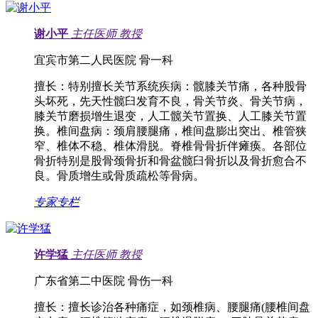
谢小平
主任医师
教授
宜宾市第二人民医院 骨一科
擅长：
特别擅长关节系统疾病：髋膝关节痛，各种股骨
头坏死，先天性髋臼发育不良，骨关节炎、骨关节病，
膝关节磨损增生退变，人工髋关节置换、人工膝关节置
换。椎间盘病：颈肩腰腿痛，椎间盘膨出突出、椎管狭
窄、椎体不稳、椎体滑脱。脊椎骨骨折伴瘫痪。各部位
骨折特别是股骨颈骨折和骨盆髋臼骨折以及骨折愈合不
良。骨质增生或骨质疏松等骨病。
专家专栏
许学猛
主任医师
教授
广东省第二中医院 骨伤一科
擅长：
擅长诊治各种痛症，如颈椎病、腰腿痛(腰椎间盘