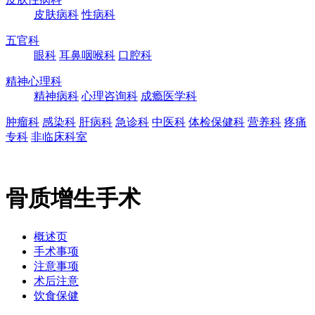
皮肤病科
性病科
五官科
眼科
耳鼻咽喉科
口腔科
精神心理科
精神病科
心理咨询科
成瘾医学科
肿瘤科
感染科
肝病科
急诊科
中医科
体检保健科
营养科
疼痛
专科
非临床科室
骨质增生手术
概述页
手术事项
注意事项
术后注意
饮食保健