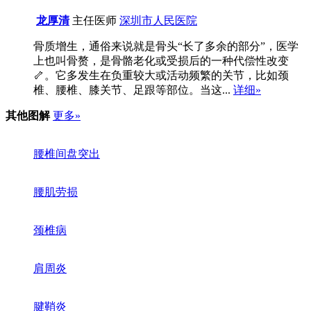
龙厚清
主任医师
深圳市人民医院
骨质增生，通俗来说就是骨头“长了多余的部分”，医学
上也叫骨赘，是骨骼老化或受损后的一种代偿性改变
🦴。​它多发生在负重较大或活动频繁的关节，比如颈
椎、腰椎、膝关节、足跟等部位。当这...
详细»
其他图解
更多»
腰椎间盘突出
腰肌劳损
颈椎病
肩周炎
腱鞘炎