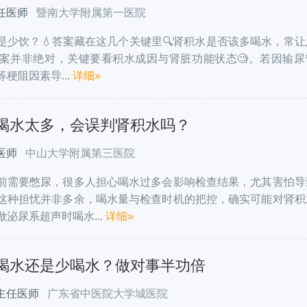
任医师
暨南大学附属第一医院
是少饮？💧答案藏在这几个关键里🔍肾积水是否该多喝水，常让
答案并非绝对，关键要看积水成因与肾脏功能状态🧐。若因输尿
梗阻因素导...
详细»
喝水太多，会误判肾积水吗？
医师
中山大学附属第三医院
前需要憋尿，很多人担心喝水过多会影响检查结果，尤其害怕导
这种担忧并非多余，喝水量与检查时机的把控，确实可能对肾积
泌尿系超声时喝水...
详细»
喝水还是少喝水？做对事半功倍
主任医师
广东省中医院大学城医院