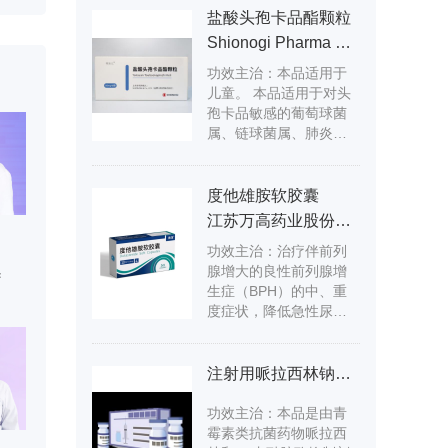
盐酸头孢卡品酯颗粒
Shionogi Pharma Co., Ltd. Kanegasaki Plant
功效主治：本品适用于
儿童。 本品适用于对头
孢卡品敏感的葡萄球菌
属、链球菌属、肺炎球
菌、卡他莫拉（布兰
汉）菌、大 肠埃希菌、
柠檬酸杆菌属、克雷伯
度他雄胺软胶囊
氏菌属、肠杆菌属、沙
江苏万高药业股份有限公司
雷氏菌属、变形杆菌
功效主治：治疗伴前列
属、摩氏摩根氏菌、 普
腺增大的良性前列腺增
罗维登斯菌属、流感嗜
疗
生症（BPH）的中、重
血杆菌、消化链球菌
度症状，降低急性尿潴
属、拟杆菌属、普雷沃
留（AUR） 和良性前列
氏菌属（除二路普雷沃
腺增生相关手术的风
尔菌外）、 痤疮丙酸杆
险。
菌所致的下列感染： ○皮
注射用哌拉西林钠他唑巴坦钠
肤软组织感染、淋巴管
和淋巴节炎、慢性脓皮
功效主治：本品是由青
病； ○咽炎、喉炎、扁桃
霉素类抗菌药物哌拉西