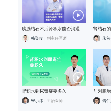
膀胱结石术后肾积水能否消退？关键因素大揭秘
韩登俊
副主任医师
朱首
肾积水到尿毒症要多久
前列腺增
宋小炜
主治医师
魏仁