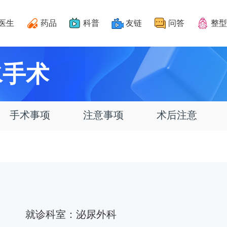
医生
药品
科普
友链
问答
整型
水手术
手术事项
注意事项
术后注意
就诊科室：
泌尿外科