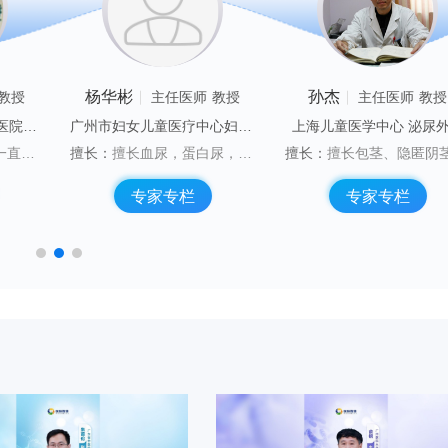
杨华彬
孙杰
教授
主任医师
教授
主任医师
教授
莱芜钢铁集团有限公司医院 小儿外科
广州市妇女儿童医疗中心妇婴医院 肾内科
上海儿童医学中心 泌尿
科研项目多项，分别获得省、市及医学院一二三等奖多项。
擅长：
擅长血尿，蛋白尿，肾炎，肾病综合征，IgA肾病，过敏性紫癜、紫癜性肾炎，系统性红斑狼疮、狼疮性肾炎，急慢性肾衰，尿频尿急尿痛，泌尿道（尿路）感染，遗尿（尿床），肾积水、肾囊肿、先天性泌尿系畸形；小儿咳喘，慢性咳嗽，支气管哮喘，反复呼吸道感染等疾病的诊治。
擅长：
擅长包茎、隐匿阴茎、隐睾、尿道上裂、尿道下裂、尿道瓣膜、肾
专家专栏
专家专栏