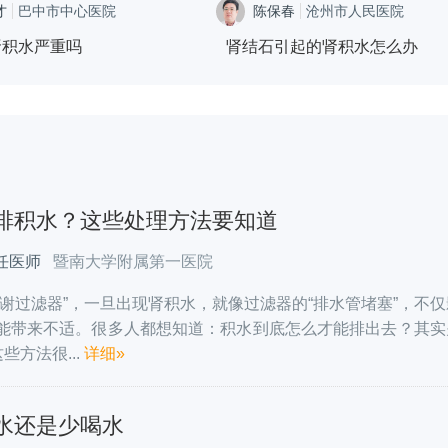
才
巴中市中心医院
陈保春
沧州市人民医院
风湿免疫科
泌尿外科二区
肾积水严重吗
肾结石引起的肾积水怎么办
排积水？这些处理方法要知道
任医师
暨南大学附属第一医院
代谢过滤器”，一旦出现肾积水，就像过滤器的“排水管堵塞”，不
能带来不适。很多人都想知道：积水到底怎么才能排出去？其实
些方法很...
详细»
水还是少喝水