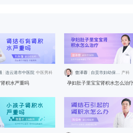
强
连云港市中医院
中医男科
曾泽蓉
自贡市妇幼保健院
产科
有肾积水严重吗
孕妇肚子里宝宝肾积水怎么治