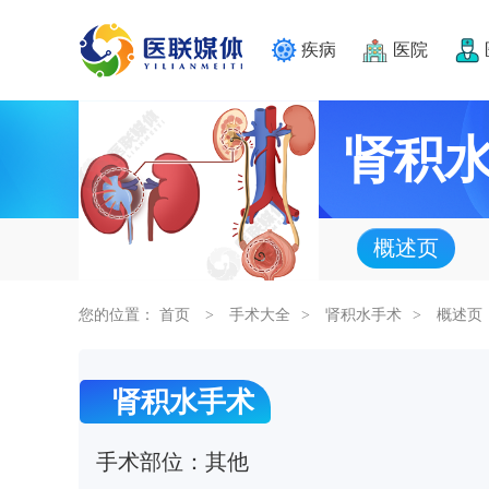
疾病
医院
肾积
概述页
您的位置：
首页
手术大全
肾积水手术
概述页
>
>
>
肾积水手术
手术部位：
其他