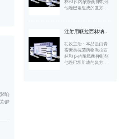
体炎（包括扁桃体周
林和 β-内酰胺酶抑制剂
炎，扁桃体周脓肿）、
他唑巴坦组成的复方药
急性支气管炎、肺炎； ○
物，适用于治疗由下列
膀胱炎、肾盂肾炎； ○中
病症中指定细菌的易感
耳炎、鼻窦炎； ○猩红热
分离株引起的中度至重
注射用哌拉西林钠他唑巴坦钠
用于咽炎、喉炎、扁桃
度感染。 1.社区获得性
体炎（包括扁桃体周围
肺炎 由产生 β-内酰胺酶
功效主治：本品是由青
炎、扁桃体周围脓
的流感嗜血杆菌分离株
霉素类抗菌药物哌拉西
肿）、急性支气管炎、
导致的社区获得性肺炎
林和 β-内酰胺酶抑制剂
肺炎、 鼻窦炎时，临床
（仅限中等严重程
他唑巴坦组成的复方药
医师应根据我国抗菌药
度）。 2.医院获得性肺
物，适用于治疗由下列
物使用指南判断抗菌药
炎 由产生 β-内酰胺酶的
病症中指定细菌的易感
物使用的必要性，在认
金黄色葡萄球菌和对哌
分离株引起的中度至重
为适合使用本 品的情况
拉西林/他唑巴坦敏感的
度感染。 1.社区获得性
下使用。
鲍曼不动杆菌、流感嗜
肺炎 由产生 β-内酰胺酶
仅影响
血 杆菌、克雷伯氏肺炎
的流感嗜血杆菌分离株
菌和铜绿假单胞菌导致
关键
导致的社区获得性肺炎
的医院获得性肺炎（中
（仅限中等严重程
等至严重程度）（由铜
度）。 2.医院获得性肺
绿假 单胞菌导致的医院
炎 由产生 β-内酰胺酶的
获得性肺炎应与氨基糖
金黄色葡萄球菌和对哌
苷类药物合用治疗）。
拉西林/他唑巴坦敏感的
3.泌尿道感染由大肠杆