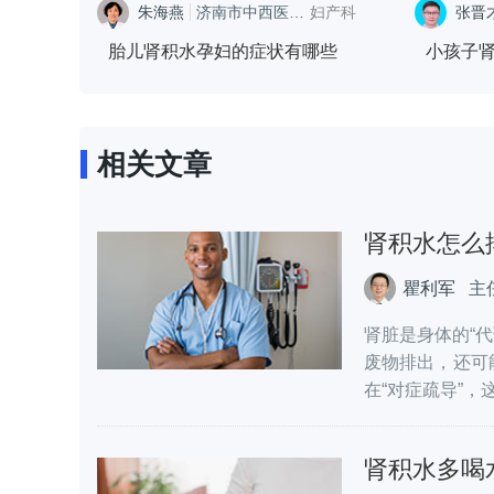
朱海燕
济南市中西医结合医院
妇产科
张晋
肾内
胎儿肾积水孕妇的症状有哪些
小孩子
相关文章
肾积水怎么
瞿利军
主
肾脏是身体的“
废物排出，还可
在“对症疏导”，这
肾积水多喝