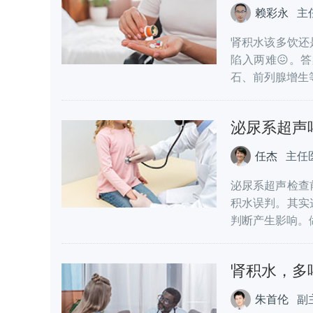
赖彩永
主
肾积水该多饮还
陷入两难😖。
石、前列腺增生等
泌尿系超声
任杰
主任
泌尿系超声检查
积水误判。其实
判断产生影响。做
肾积水，多
朱首伦
副