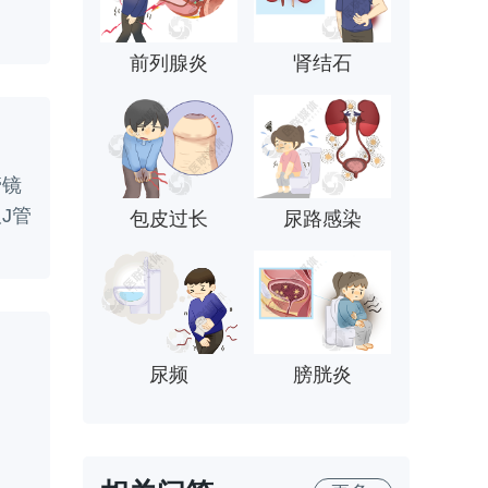
前列腺炎
肾结石
管镜
J管
包皮过长
尿路感染
尿频
膀胱炎