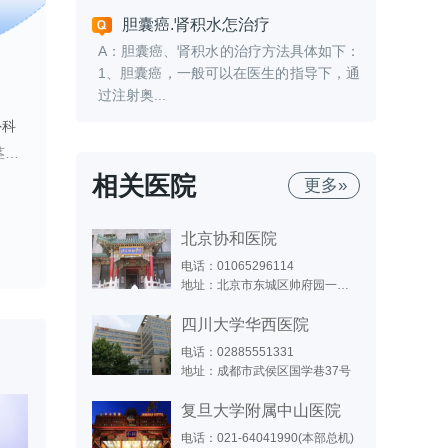
胆囊癌.肾积水怎治疗
A：胆囊癌、肾积水的治疗方法具体如下：
1、胆囊癌，一般可以在医生的指导下，通
过注射奥...
黄澄如
史丽萍
教授
主任医师
教授
外科
北京儿童医院 泌尿外科
河北省儿童医院 泌尿外科
积水
擅长：
对小儿泌尿外科疾病有丰富的临床经验：1、先天性泌尿生殖系畸形;先天性肾积水，如：肾孟输尿管连接部梗阻，输尿管膨出，输尿管口异位，前、后尿道瓣膜症、尿道下裂、性别畸形，膀胱输尿管反流等。2、泌尿系创伤，如：新鲜或陈旧性尿道外伤治疗。3、泌尿生殖系肿瘤，如：肾母细胞瘤，横纹肌肉瘤等。
擅长：
擅长先天性泌尿系统畸形，肾积水；肾肿瘤；膀胱输尿管返流；尿道下裂；隐睾，鞘膜积液；腹股沟斜疝；重复肾；性别异常；泌尿系统结石等疾病的诊治及微创治疗。
相关医院
更多»
专家专栏
专家专栏
北京协和医院
电话：01065296114
地址：北京市东城区帅府园一号（东院）；北京市西城区大木仓胡同41号（西院）
四川大学华西医院
电话：02885551331
地址：成都市武侯区国学巷37号
复旦大学附属中山医院
电话：021-64041990(本部总机)