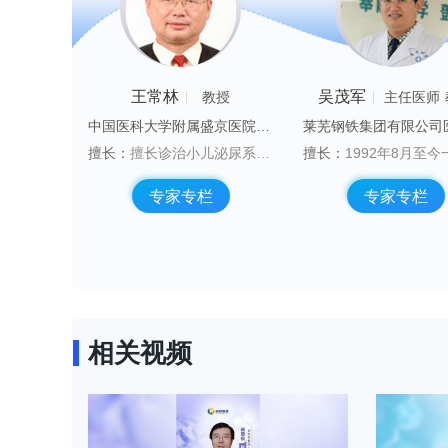
王常林
吴茂军
任医师
教授
教授
主任医师
郑州大学第三附属医院 小儿泌尿外科
中国医科大学附属盛京医院 小儿泌尿外科病房
鞘膜积液等泌尿系先天畸形的微创修复
擅长：
擅长诊治小儿泌尿系畸形（肾积水，隐睾等）及小儿泌尿系肿瘤（肾母细胞瘤等）
擅长：
1992年8月至今一直从事儿外科临床工作，能够熟练诊治小儿外科常见病、多发病及疑难病，擅长小儿胸廓畸形矫治。可以熟练运用胸、腹腔镜技术对先天性肺囊肿、先天性巨结肠、肾积水、胆总管囊肿、腹股沟斜疝、隐睾等疾病进行治疗。在国内外期刊发表论文10余篇，完成
专栏
专家专栏
专家专栏
相关视频