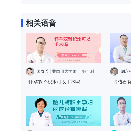
相关语音
廖春芳
井冈山大学附属医院
妇产科
刘永
怀孕双肾积水可以手术吗
肾结石