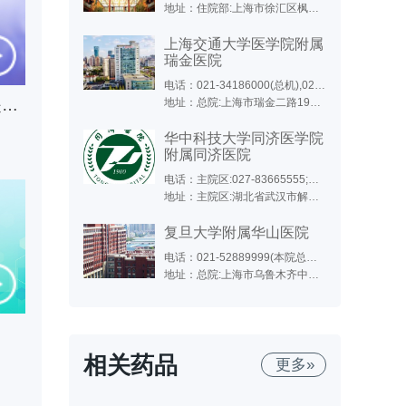
地址：住院部:上海市徐汇区枫林路180号;东院:上海市徐汇区斜土路的1609号;西院:上海市徐汇区医学院路111号;特需门诊、生殖医学中心(15号楼):上海市小木桥路260号
上海交通大学医学院附属
瑞金医院
电话：021-34186000(总机),021-64370045(总机),021-64717398(远洋分院),021-67888999(北院)
胎儿肾积水建议孕妇多躺还是多走动？
地址：总院:上海市瑞金二路197号(永嘉路口);北院:嘉定区嘉定新城中心区(马陆镇)希望路999号;远洋分院:上海市徐汇区淮海中路1174号
华中科技大学同济医学院
附属同济医院
电话：主院区:027-83665555;光谷院区:02763639393;中法新城:027-69378083
地址：主院区:湖北省武汉市解放大道1095号;光谷院区:武汉市东湖新技术开发区高新大道501号,位于东三环线与光谷三路之间,光谷生物城斜对面;中法新城院区:武汉市蔡甸区新天大道288号
复旦大学附属华山医院
电话：021-52889999(本院总机),021-50301999(东院总机),021-50301999转1000(东院咨询电话),021-50309919(东院预约),021-66895999(北院)
地址：总院:上海市乌鲁木齐中路12号;东院:浦东新区红枫路525号（近明月路）;北院:宝山区陆翔路108号（镜泊湖路518号）;江苏路分部:江苏路796号;静安分院:上海市西康路259号(新闸路口);肝病门诊:上海市静安区长乐路1040号;西院:闵行区金光路958号
相关药品
更多»