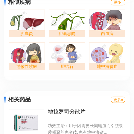
相似疾病
更多»
胆囊炎
胆囊息肉
白血病
过敏性紫癜
胆结石
地中海贫血
相关药品
更多»
地拉罗司分散片
功效主治：用于因需要长期输血而引致铁
质积聚的患者(如患有地中海贫...