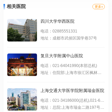
相关医院
更多»
四川大学华西医院
电话：02885551331
地址：成都市武侯区国学巷37号
复旦大学附属中山医院
电话：021-64041990(本部总机)
地址：住院部:上海市徐汇区枫林路180号;东院:上海市徐汇区斜土路的1609号;西院:上海市徐汇区医学院路111号;特需门诊、生殖医学中心(15号楼):上海市小木桥路260号
上海交通大学医学院附属瑞金医院
电话：021-34186000(总机),021-64370045(总机),021-64717398(远洋分院),021-67888999(北院)
地址：总院:上海市瑞金二路197号(永嘉路口);北院:嘉定区嘉定新城中心区(马陆镇)希望路999号;远洋分院:上海市徐汇区淮海中路1174号