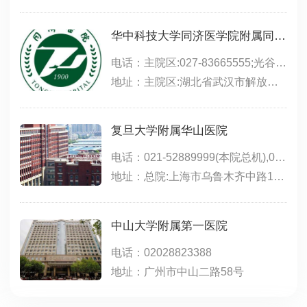
华中科技大学同济医学院附属同济医院
电话：主院区:027-83665555;光谷院区:02763639393;中法新城:027-69378083
地址：主院区:湖北省武汉市解放大道1095号;光谷院区:武汉市东湖新技术开发区高新大道501号,位于东三环线与光谷三路之间,光谷生物城斜对面;中法新城院区:武汉市蔡甸区新天大道288号
复旦大学附属华山医院
电话：021-52889999(本院总机),021-50301999(东院总机),021-50301999转1000(东院咨询电话),021-50309919(东院预约),021-66895999(北院)
地址：总院:上海市乌鲁木齐中路12号;东院:浦东新区红枫路525号（近明月路）;北院:宝山区陆翔路108号（镜泊湖路518号）;江苏路分部:江苏路796号;静安分院:上海市西康路259号(新闸路口);肝病门诊:上海市静安区长乐路1040号;西院:闵行区金光路958号
中山大学附属第一医院
电话：02028823388
地址：广州市中山二路58号