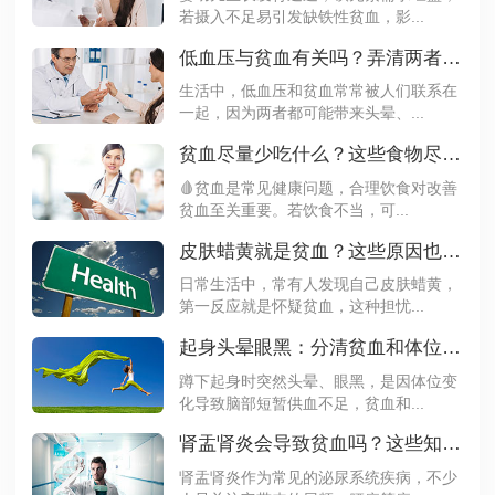
若摄入不足易引发缺铁性贫血，影...
低血压与贫血有关吗？弄清两者关系很重要
生活中，低血压和贫血常常被人们联系在
一起，因为两者都可能带来头晕、...
贫血尽量少吃什么？这些食物尽量避开
🩸贫血是常见健康问题，合理饮食对改善
贫血至关重要。若饮食不当，可...
皮肤蜡黄就是贫血？这些原因也该警惕
日常生活中，常有人发现自己皮肤蜡黄，
第一反应就是怀疑贫血，这种担忧...
起身头晕眼黑：分清贫血和体位性低血压
蹲下起身时突然头晕、眼黑，是因体位变
化导致脑部短暂供血不足，贫血和...
肾盂肾炎会导致贫血吗？这些知识你需要知道
肾盂肾炎作为常见的泌尿系统疾病，不少