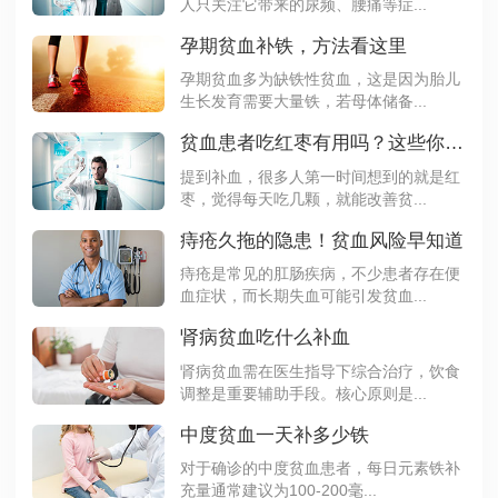
人只关注它带来的尿频、腰痛等症...
孕期贫血补铁，方法看这里​
孕期贫血多为缺铁性贫血，这是因为胎儿
生长发育需要大量铁，若母体储备...
贫血患者吃红枣有用吗？这些你需要知道
提到补血，很多人第一时间想到的就是红
枣，觉得每天吃几颗，就能改善贫...
痔疮久拖的隐患！贫血风险早知道
痔疮是常见的肛肠疾病，不少患者存在便
血症状，而长期失血可能引发贫血...
肾病贫血吃什么补血
肾病贫血需在医生指导下综合治疗，饮食
调整是重要辅助手段。核心原则是...
中度贫血一天补多少铁
对于确诊的中度贫血患者，每日元素铁补
充量通常建议为100-200毫...