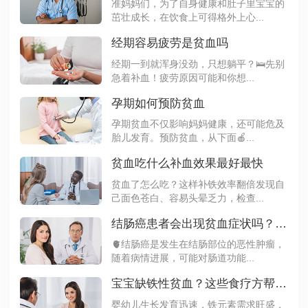
准妈妈们，为了自身健康和肚子里宝宝的
茁壮成长，在饮食上可得格外上心...
经期容易疲劳是贫血吗
经期一到就浑身没劲，只想躺平？🛌先别
急着补血！疲劳原因可能和你想...
孕期如何预防贫血
孕期贫血不仅影响妈妈健康，还可能危及
胎儿发育。预防贫血，从下面🍎...
贫血吃什么补血效果最好最快
贫血了怎么吃？这样补铁效率翻倍发现自
己面色苍白、容易头晕乏力，检查...
结肠癌患者会出现贫血症状吗？一起来看看
🫀结肠癌是发生在结肠部位的恶性肿瘤，
随着病情进展，可能对肠道功能...
宝宝缺铁性贫血？这些食疗方帮你科学补铁
婴幼儿生长发育迅速，铁元素需求旺盛，