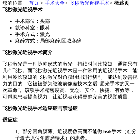
您的位置：
首页
>
手术大全
>
飞秒激光近视手术
>
概述页
飞秒激光近视手术
手术部位：
头部
就诊科室：
眼科
手术方式：
激光
麻醉方式：
局部麻醉,区域麻醉
飞秒激光近视手术简介
飞秒激光是一种脉冲形式的激光，持续时间比较短，通常只有
几个飞秒。而飞秒激光近视手术是一种常用的近视眼手术，能
利用波长较短的飞秒激光对角膜组织进行切削，能达到改善视
力的目的，它被被誉为继波前像差技术之后“屈光手术的又一
次革命”。该项手术精密度高、无创、安全、快捷、有效等，
可帮助患者提高视力，让近视者获得更趋完美的视觉质量。
飞秒激光近视手术适应症与禁忌症
适应症
1、部分因角膜薄、近视度数高而不能做lasik手术（准分
子激光原位角膜磨镶术）的患者。