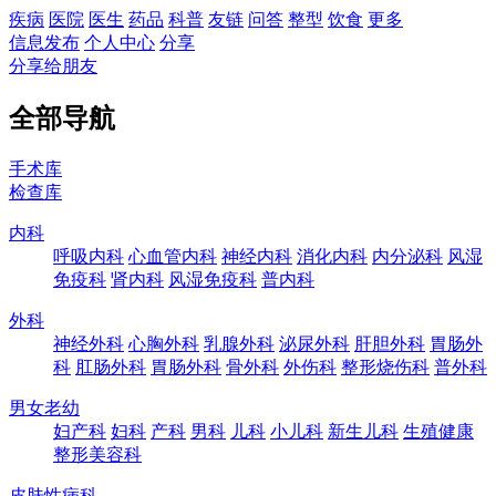
疾病
医院
医生
药品
科普
友链
问答
整型
饮食
更多
信息发布
个人中心
分享
分享给朋友
全部导航
手术库
检查库
内科
呼吸内科
心血管内科
神经内科
消化内科
内分泌科
风湿
免疫科
肾内科
风湿免疫科
普内科
外科
神经外科
心胸外科
乳腺外科
泌尿外科
肝胆外科
胃肠外
科
肛肠外科
胃肠外科
骨外科
外伤科
整形烧伤科
普外科
男女老幼
妇产科
妇科
产科
男科
儿科
小儿科
新生儿科
生殖健康
整形美容科
皮肤性病科