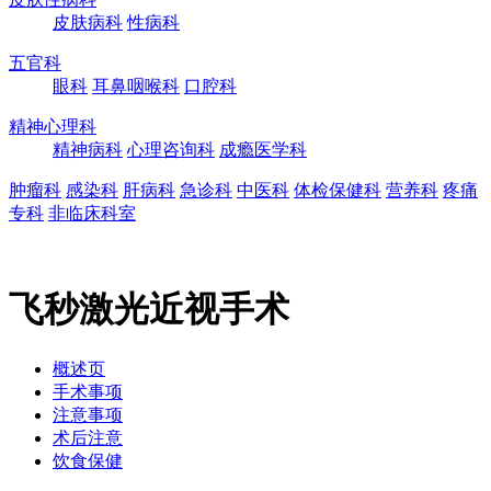
皮肤病科
性病科
五官科
眼科
耳鼻咽喉科
口腔科
精神心理科
精神病科
心理咨询科
成瘾医学科
肿瘤科
感染科
肝病科
急诊科
中医科
体检保健科
营养科
疼痛
专科
非临床科室
飞秒激光近视手术
概述页
手术事项
注意事项
术后注意
饮食保健