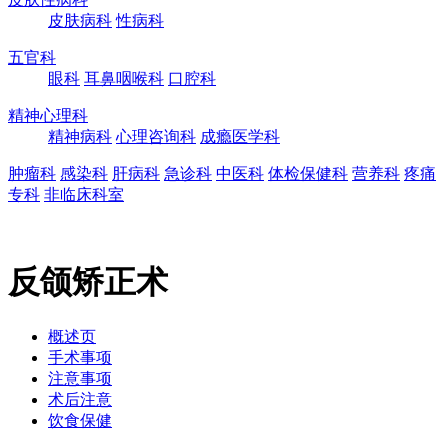
皮肤病科
性病科
五官科
眼科
耳鼻咽喉科
口腔科
精神心理科
精神病科
心理咨询科
成瘾医学科
肿瘤科
感染科
肝病科
急诊科
中医科
体检保健科
营养科
疼痛
专科
非临床科室
反颌矫正术
概述页
手术事项
注意事项
术后注意
饮食保健