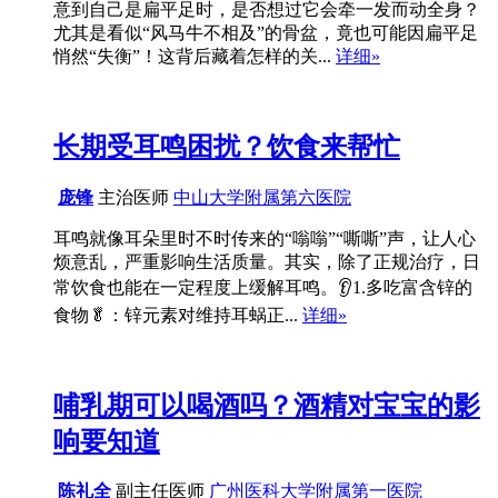
意到自己是扁平足时，是否想过它会牵一发而动全身？
尤其是看似“风马牛不相及”的骨盆，竟也可能因扁平足
悄然“失衡”！这背后藏着怎样的关...
详细»
长期受耳鸣困扰？饮食来帮忙
庞锋
主治医师
中山大学附属第六医院
耳鸣就像耳朵里时不时传来的“嗡嗡”“嘶嘶”声，让人心
烦意乱，严重影响生活质量。其实，除了正规治疗，日
常饮食也能在一定程度上缓解耳鸣。👂1.多吃富含锌的
食物🥬：锌元素对维持耳蜗正...
详细»
哺乳期可以喝酒吗？酒精对宝宝的影
响要知道
陈礼全
副主任医师
广州医科大学附属第一医院