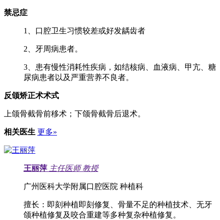
禁忌症
1、口腔卫生习惯较差或好发龋齿者
2、牙周病患者。
3、患有慢性消耗性疾病，如结核病、血液病、甲亢、糖
尿病患者以及严重营养不良者。
反颌矫正术术式
上颌骨截骨前移术；下颌骨截骨后退术。
相关医生
更多»
王丽萍
主任医师
教授
广州医科大学附属口腔医院 种植科
擅长：
即刻种植即刻修复、骨量不足的种植技术、无牙
颌种植修复及咬合重建等多种复杂种植修复。