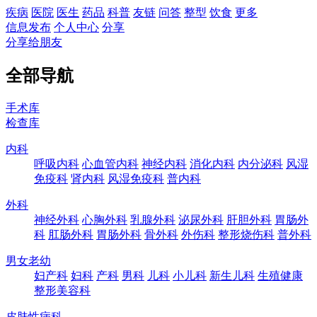
疾病
医院
医生
药品
科普
友链
问答
整型
饮食
更多
信息发布
个人中心
分享
分享给朋友
全部导航
手术库
检查库
内科
呼吸内科
心血管内科
神经内科
消化内科
内分泌科
风湿
免疫科
肾内科
风湿免疫科
普内科
外科
神经外科
心胸外科
乳腺外科
泌尿外科
肝胆外科
胃肠外
科
肛肠外科
胃肠外科
骨外科
外伤科
整形烧伤科
普外科
男女老幼
妇产科
妇科
产科
男科
儿科
小儿科
新生儿科
生殖健康
整形美容科
皮肤性病科