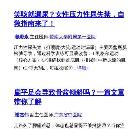
笑咳就漏尿？女性压力性尿失禁，自
救指南来了！
赖彩永
主任医师
暨南大学附属第一医院
压力性尿失禁（打喷嚏/大笑/运动时漏尿）主要因盆底肌
松弛导致，通过科学训练可显著改善：1.凯格尔运动
（核心方案）👉准确找到盆底肌（排尿时中断尿流的肌
肉）👉每天3组，每组收缩10...
详细»
扁平足会导致骨盆倾斜吗？一篇文章
带你了解
谢杰伟
副主任医师
广东省中医院
走路久了脚痛难忍，体态也总显得不够挺拔😣？当你注