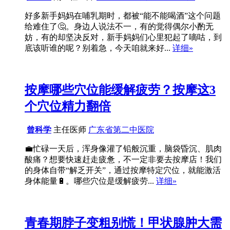
好多新手妈妈在哺乳期时，都被“能不能喝酒”这个问题
给难住了🤔。身边人说法不一，有的觉得偶尔小酌无
妨，有的却坚决反对，新手妈妈们心里犯起了嘀咕，到
底该听谁的呢？别着急，今天咱就来好...
详细»
按摩哪些穴位能缓解疲劳？按摩这3
个穴位精力翻倍
曾科学
主任医师
广东省第二中医院
💼忙碌一天后，浑身像灌了铅般沉重，脑袋昏沉、肌肉
酸痛？想要快速赶走疲惫，不一定非要去按摩店！我们
的身体自带“解乏开关”，通过按摩特定穴位，就能激活
身体能量🔋。哪些穴位是缓解疲劳...
详细»
青春期脖子变粗别慌！甲状腺肿大需