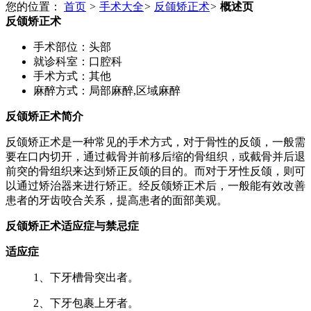
您的位置：
首页
>
手术大全
>
反颌矫正术
>
概述页
反颌矫正术
手术部位：
头部
就诊科室：
口腔科
手术方式：
其他
麻醉方式：
局部麻醉,区域麻醉
反颌矫正术简介
反颌矫正术是一种常见的手术方式，对于骨性的反颌，一般需
要在口内切开，通过截骨并前移后缩的骨组织，或截骨并后退
前突的骨组织来达到矫正反颌的目的。而对于牙性反颌，则可
以通过矫治器来进行矫正。经反颌矫正术后，一般能有效改善
患者的牙齿咬合关系，提高患者的面部美观。
反颌矫正术适应症与禁忌症
适应症
1、下牙槽骨突出者。
2、下牙包裹上牙者。