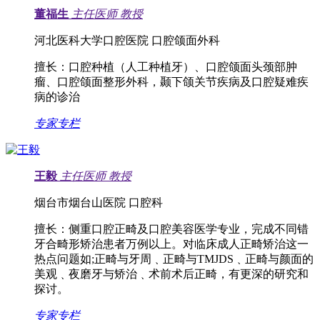
董福生
主任医师
教授
河北医科大学口腔医院 口腔颌面外科
擅长：
口腔种植（人工种植牙）、口腔颌面头颈部肿
瘤、口腔颌面整形外科，颞下颌关节疾病及口腔疑难疾
病的诊治
专家专栏
王毅
主任医师
教授
烟台市烟台山医院 口腔科
擅长：
侧重口腔正畸及口腔美容医学专业，完成不同错
牙合畸形矫治患者万例以上。对临床成人正畸矫治这一
热点问题如;正畸与牙周﹑正畸与TMJDS﹑正畸与颜面的
美观﹑夜磨牙与矫治﹑术前术后正畸，有更深的研究和
探讨。
专家专栏