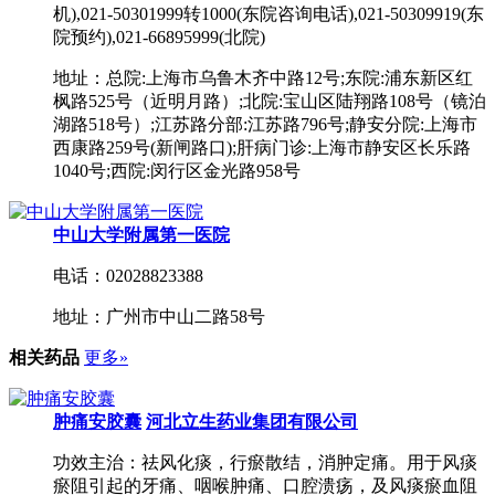
机),021-50301999转1000(东院咨询电话),021-50309919(东
院预约),021-66895999(北院)
地址：总院:上海市乌鲁木齐中路12号;东院:浦东新区红
枫路525号（近明月路）;北院:宝山区陆翔路108号（镜泊
湖路518号）;江苏路分部:江苏路796号;静安分院:上海市
西康路259号(新闸路口);肝病门诊:上海市静安区长乐路
1040号;西院:闵行区金光路958号
中山大学附属第一医院
电话：02028823388
地址：广州市中山二路58号
相关药品
更多»
肿痛安胶囊
河北立生药业集团有限公司
功效主治：祛风化痰，行瘀散结，消肿定痛。用于风痰
瘀阻引起的牙痛、咽喉肿痛、口腔溃疡，及风痰瘀血阻